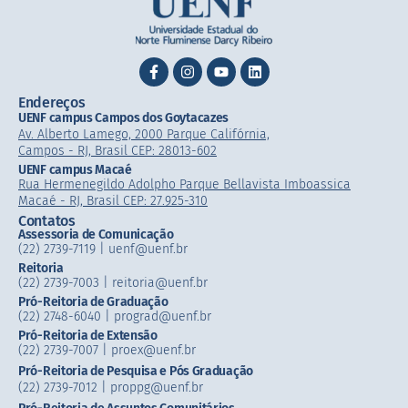
Endereços
UENF campus Campos dos Goytacazes
Av. Alberto Lamego, 2000 Parque Califórnia,
Campos - RJ, Brasil CEP: 28013-602
UENF campus Macaé
Rua Hermenegildo Adolpho Parque Bellavista Imboassica
Macaé - RJ, Brasil CEP: 27.925-310
Contatos
Assessoria de Comunicação
(22) 2739-7119 | uenf@uenf.br
Reitoria
(22) 2739-7003 |​ reitoria@uenf.br
Pró-Reitoria de Graduação
(22) 2748-6040 | prograd@uenf.br
Pró-Reitoria de Extensão
(22) 2739-7007​ | proex@uenf.br
Pró-Reitoria de Pesquisa e Pós Graduação
(22) 2739-7012 | proppg@uenf.br