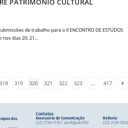
BRE PATRIMÔNIO CULTURAL
as submissões de trabalho para o II ENCONTRO DE ESTUDOS
 nos dias 20, 21…
318
319
320
321
322
323
…
417
Contatos
Assessoria de Comunicação
Reitoria
ampos dos
(22) 2739-7119 | uenf@uenf.br
(22) 2739-7003