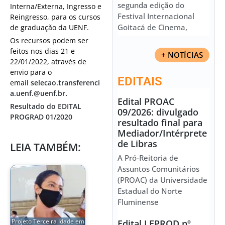
segunda edição do
Interna/Externa, Ingresso e
Festival Internacional
Reingresso, para os cursos
Goitacá de Cinema,
de graduação da UENF.
Os recursos podem ser
feitos nos dias 21 e
+ NOTÍCIAS
22/01/2022, através de
envio para o
EDITAIS
email
selecao.transferenci
a.uenf.@uenf.br
.
Edital PROAC
Resultado do EDITAL
09/2026: divulgado
PROGRAD 01/2020
resultado final para
Mediador/Intérprete
de Libras
LEIA TAMBÉM:
A Pró-Reitoria de
Assuntos Comunitários
(PROAC) da Universidade
Estadual do Norte
Fluminense
Projeto Terceira Idade em
Edital LEPROD nº