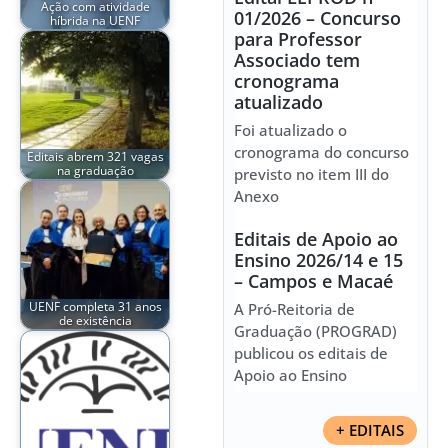
Ação com atividade
01/2026 – Concurso
híbrida na UENF
para Professor
Associado tem
cronograma
atualizado
Foi atualizado o
cronograma do concurso
Editais abrem 321 vagas
na graduação
previsto no item III do
Anexo
Editais de Apoio ao
Ensino 2026/14 e 15
– Campos e Macaé
UENF completa 31 anos
A Pró-Reitoria de
de existência
Graduação (PROGRAD)
publicou os editais de
Apoio ao Ensino
+ EDITAIS