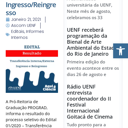
Ingresso/Reingre
universitária da UENF,
sso
Neste mês de agosto,
celebramos os 33
Janeiro 21, 2021
Ascom UENF
UENF receberá
Editais
,
Informes
programação da
Internos
Bienal de Arte
Ab
Ambiental do Estado
do Rio de Janeiro
Primeira edição do
evento acontece entre os
dias 26 de agosto e
Rádio UENF
entrevista
coordenador do II
A Pró-Reitoria de
Festival
Graduação PROGRAD,
Internacional
informa o resultado do
Goitacá de Cinema
processo seletivo do Edital
Tudo pronto para a
01/2020 – Transferência