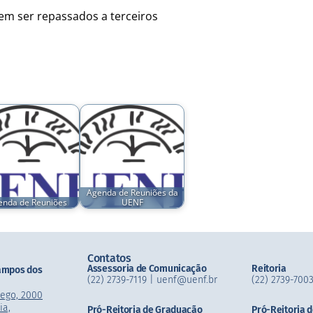
dem ser repassados a terceiros
Agenda de Reuniões da
enda de Reuniões
UENF
Contatos
Assessoria de Comunicação
Reitoria
ampos dos
(22) 2739-7119 | uenf@uenf.br
(22) 2739-7003
mego, 2000
ia,
Pró-Reitoria de Graduação
Pró-Reitoria 