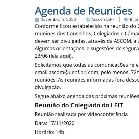
Agenda de Reuniões
Novembro 13, 2020
Ascom UENF
Info
Conforme ficou estabelecido na reunião do C
reuniões dos Conselhos, Colegiados e Câmar
devem ser divulgadas, através da ASCOM, a t
Algumas orientações e sugestões de segura
23/06 (
leia aqui
).
Solicitamos que todas as comunicações refe
email ascom@uenf.br, com, pelo menos, 72h 
reuniões. As reuniões informadas fora dess
divulgacão.
Segue abaixo agenda das próximas reuniões
Reunião do Colegiado do LFIT
Reunião realizada por videoconferência
Data: 17/11/2020
Horário: 14h