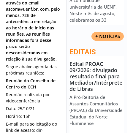
À comunidade
através do email
universitária da UENF,
ascom@uenf.br, com, pelo
Neste mês de agosto,
menos, 72h de
celebramos os 33
antecedência em relação
ao horário de início das
reuniões. As reuniões
+ NOTÍCIAS
informadas fora desse
prazo serão
EDITAIS
desconsideradas em
relação à sua divulgacão.
Edital PROAC
Segue abaixo agenda das
09/2026: divulgado
próximas reuniões:
resultado final para
Reunião do Conselho de
Mediador/Intérprete
Centro do CCH
de Libras
Reunião realizada por
A Pró-Reitoria de
videoconferência
Assuntos Comunitários
Data: 25/10/21
(PROAC) da Universidade
Horário: 15h
Estadual do Norte
Fluminense
E-mail para solicitação do
link de acesso:
dir-