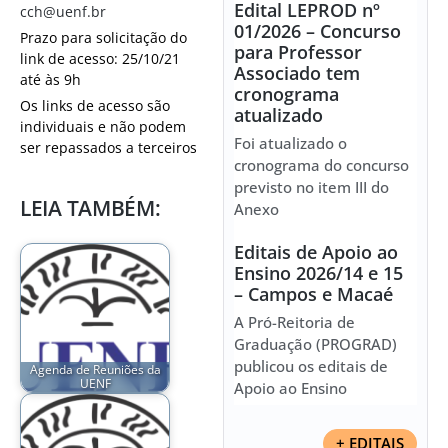
Edital LEPROD nº
cch@uenf.br
01/2026 – Concurso
Prazo para solicitação do
para Professor
link de acesso: 25/10/21
Associado tem
até às 9h
cronograma
Os links de acesso são
atualizado
individuais e não podem
Foi atualizado o
ser repassados a terceiros
cronograma do concurso
previsto no item III do
LEIA TAMBÉM:
Anexo
Editais de Apoio ao
Ensino 2026/14 e 15
– Campos e Macaé
A Pró-Reitoria de
Graduação (PROGRAD)
publicou os editais de
Agenda de Reuniões da
UENF
Apoio ao Ensino
+ EDITAIS