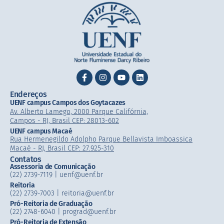
Endereços
UENF campus Campos dos Goytacazes
Av. Alberto Lamego, 2000 Parque Califórnia,
Campos - RJ, Brasil CEP: 28013-602
UENF campus Macaé
Rua Hermenegildo Adolpho Parque Bellavista Imboassica
Macaé - RJ, Brasil CEP: 27.925-310
Contatos
Assessoria de Comunicação
(22) 2739-7119 | uenf@uenf.br
Reitoria
(22) 2739-7003 |​ reitoria@uenf.br
Pró-Reitoria de Graduação
(22) 2748-6040 | prograd@uenf.br
Pró-Reitoria de Extensão