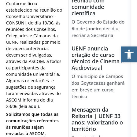
reunião com
Conforme ficou
comunidade
estabelecido na reunião do
científica
Conselho Universitário –
O Governo do Estado do
CONSUNI, do dia 19/06, às
Rio de Janeiro decidiu
reuniões dos Conselhos,
recriar a Secretaria
Colegiados e Câmaras da
UENF, realizadas por meio
Ab
UENF anuncia
de videoconferência,
criação de curso
devem ser divulgadas,
técnico de Cinema e
através da ASCOM, a todos
Audiovisual
os participantes da
comunidade universitária.
O município de Campos
Algumas orientações e
dos Goytacazes ganhará
sugestões de segurança
em breve um curso
foram enviadas através do
técnico
ASCOM Informa do dia
23/06 (
leia aqui
).
Mensagem da
Solicitamos que todas as
Reitoria | UENF 33
comunicações referentes
anos: valorizando o
às reuniões sejam
território
enviadas à ASCOM,