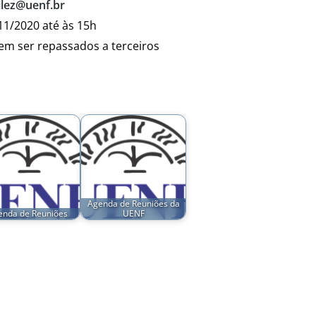
ilez@uenf.br
/11/2020 até às 15h
dem ser repassados a terceiros
Agenda de Reuniões da
enda de Reuniões
UENF