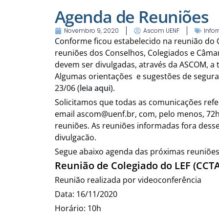
Agenda de Reuniões
Novembro 9, 2020
Ascom UENF
Info
Conforme ficou estabelecido na reunião do C
reuniões dos Conselhos, Colegiados e Câmar
devem ser divulgadas, através da ASCOM, a t
Algumas orientações e sugestões de segura
23/06 (
leia aqui
).
Solicitamos que todas as comunicações refe
email ascom@uenf.br, com, pelo menos, 72h 
reuniões. As reuniões informadas fora dess
divulgacão.
Segue abaixo agenda das próximas reuniões
Reunião de Colegiado do LEF (CCTA
Reunião realizada por videoconferência
Data: 16/11/2020
Horário: 10h