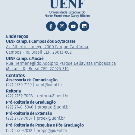
Endereços
UENF campus Campos dos Goytacazes
Av. Alberto Lamego, 2000 Parque Califórnia,
Campos - RJ, Brasil CEP: 28013-602
UENF campus Macaé
Rua Hermenegildo Adolpho Parque Bellavista Imboassica
Macaé - RJ, Brasil CEP: 27.925-310
Contatos
Assessoria de Comunicação
(22) 2739-7119 | uenf@uenf.br
Reitoria
(22) 2739-7003 |​ reitoria@uenf.br
Pró-Reitoria de Graduação
(22) 2748-6040 | prograd@uenf.br
Pró-Reitoria de Extensão
(22) 2739-7007​ | proex@uenf.br
Pró-Reitoria de Pesquisa e Pós Graduação
(22) 2739-7012 | proppg@uenf.br