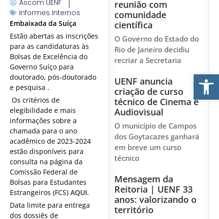
Ascom UENF
reunião com
Informes Internos
comunidade
Embaixada da Suíça
científica
Estão abertas as inscrições
O Governo do Estado do
para as candidaturas às
Rio de Janeiro decidiu
Bolsas de Excelência do
recriar a Secretaria
Governo Suíço para
Ab
doutorado, pós-doutorado
UENF anuncia
e pesquisa .
criação de curso
Os critérios de
técnico de Cinema e
elegibilidade e mais
Audiovisual
informações sobre a
O município de Campos
chamada para o ano
dos Goytacazes ganhará
acadêmico de 2023-2024
em breve um curso
estão disponíveis para
técnico
consulta na página da
Comissão Federal de
Mensagem da
Bolsas para Estudantes
Reitoria | UENF 33
Estrangeiros (FCS)
AQUI.
anos: valorizando o
Data limite para entrega
território
dos dossiês de