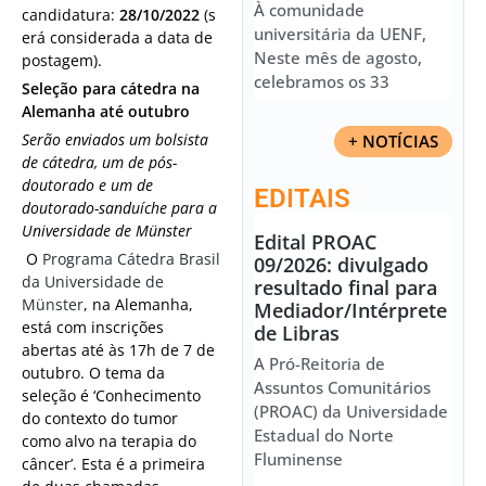
À comunidade
candidatura:
28/10/2022
(s
universitária da UENF,
erá considerada a data de
Neste mês de agosto,
postagem).
celebramos os 33
Seleção para cátedra na
Alemanha até outubro
Serão enviados um bolsista
+ NOTÍCIAS
de cátedra, um de pós-
doutorado e um de
EDITAIS
doutorado-sanduíche para a
Universidade de Münster
Edital PROAC
O
Programa Cátedra Brasil
09/2026: divulgado
da Universidade de
resultado final para
Münster
, na Alemanha,
Mediador/Intérprete
está com inscrições
de Libras
abertas até às 17h de 7 de
A Pró-Reitoria de
outubro. O tema da
Assuntos Comunitários
seleção é ‘Conhecimento
(PROAC) da Universidade
do contexto do tumor
Estadual do Norte
como alvo na terapia do
Fluminense
câncer’. Esta é a primeira