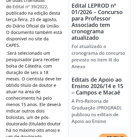
de duas chamadas
Edital LEPROD nº
do
Edital nº 39/2022
,
01/2026 – Concurso
publicado na edição desta
para Professor
terça-feira, 23 de agosto,
Associado tem
do Diário Oficial da União.
cronograma
O documento também está
atualizado
disponível no site da
CAPES.
Foi atualizado o
cronograma do concurso
Será selecionado um
pesquisador para receber
previsto no item III do
bolsa de Cátedra, com
Anexo
duração de seis a 18
meses. O cientista deve ter
Editais de Apoio ao
obtido título de doutor e
Ensino 2026/14 e 15
atuar na área de
– Campos e Macaé
conhecimento há pelo
A Pró-Reitoria de
menos 15 anos. Ele deverá
Graduação (PROGRAD)
indicar outros dois
publicou os editais de
bolsistas, um de pós-
Apoio ao Ensino
doutorado (titulado doutor
há no máximo oito anos) e
um de doutorado-