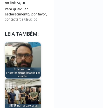
no link
AQUI.
Para qualquer
esclarecimento, por favor,
contactar:
sg@uc.pt
LEIA TAMBÉM:
Bolsonaro e o
cristofascismo brasileiro:
relação…
UENF numa parceria