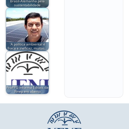
Brasil-Alemanha pela
sustentabilidade
'A política ambiental é
fraca e ineficaz, muitas…
ProPPG informa Editais da
Finep em aberto