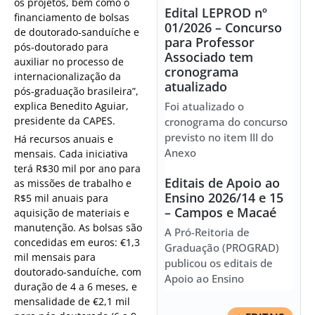
os projetos, bem como o
Edital LEPROD nº
financiamento de bolsas
01/2026 – Concurso
de doutorado-sanduíche e
para Professor
pós-doutorado para
Associado tem
auxiliar no processo de
cronograma
internacionalização da
atualizado
pós-graduação brasileira”,
explica Benedito Aguiar,
Foi atualizado o
presidente da CAPES.
cronograma do concurso
previsto no item III do
Há recursos anuais e
Anexo
mensais. Cada iniciativa
terá R$30 mil por ano para
Editais de Apoio ao
as missões de trabalho e
Ensino 2026/14 e 15
R$5 mil anuais para
– Campos e Macaé
aquisição de materiais e
manutenção. As bolsas são
A Pró-Reitoria de
concedidas em euros: €1,3
Graduação (PROGRAD)
mil mensais para
publicou os editais de
doutorado-sanduíche, com
Apoio ao Ensino
duração de 4 a 6 meses, e
mensalidade de €2,1 mil