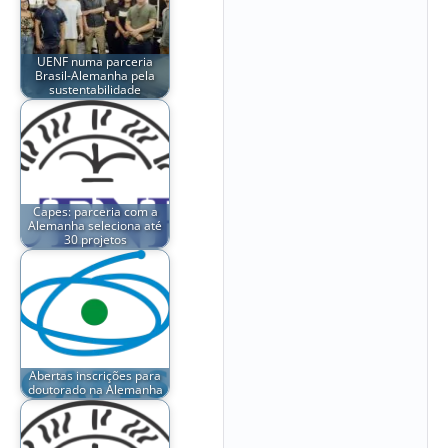
UENF numa parceria
Brasil-Alemanha pela
sustentabilidade
Capes: parceria com a
Alemanha seleciona até
30 projetos
Abertas inscrições para
doutorado na Alemanha