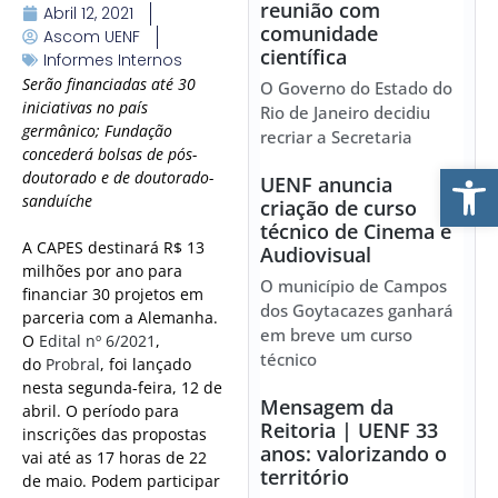
reunião com
Abril 12, 2021
comunidade
Ascom UENF
científica
Informes Internos
Serão financiadas até 30
O Governo do Estado do
iniciativas no país
Rio de Janeiro decidiu
germânico; Fundação
recriar a Secretaria
concederá bolsas de pós-
Ab
doutorado e de doutorado-
UENF anuncia
sanduíche
criação de curso
técnico de Cinema e
A CAPES destinará R$ 13
Audiovisual
milhões por ano para
O município de Campos
financiar 30 projetos em
dos Goytacazes ganhará
parceria com a Alemanha.
em breve um curso
O
Edital nº 6/2021
,
técnico
do
Probral
, foi lançado
nesta segunda-feira, 12 de
Mensagem da
abril. O período para
Reitoria | UENF 33
inscrições das propostas
anos: valorizando o
vai até as 17 horas de 22
território
de maio. Podem participar