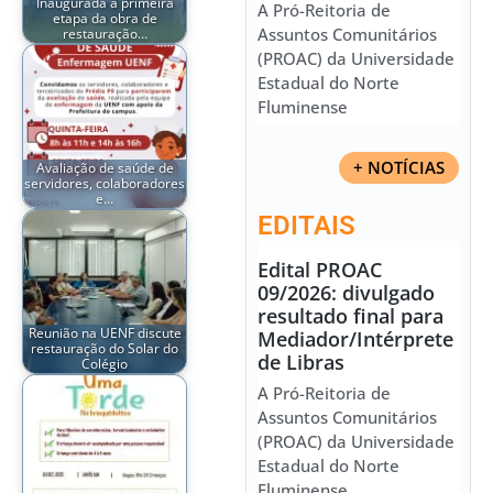
Inaugurada a primeira
A Pró-Reitoria de
etapa da obra de
Assuntos Comunitários
restauração…
(PROAC) da Universidade
Estadual do Norte
Fluminense
+ NOTÍCIAS
Avaliação de saúde de
servidores, colaboradores
e…
EDITAIS
Edital PROAC
09/2026: divulgado
resultado final para
Reunião na UENF discute
Mediador/Intérprete
restauração do Solar do
de Libras
Colégio
A Pró-Reitoria de
Assuntos Comunitários
(PROAC) da Universidade
Estadual do Norte
Fluminense