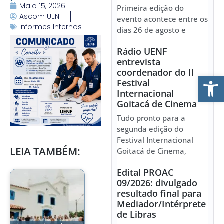
Maio 15, 2026
Primeira edição do
Ascom UENF
evento acontece entre os
Informes Internos
dias 26 de agosto e
Rádio UENF
entrevista
coordenador do II
Ab
Festival
Internacional
Goitacá de Cinema
Tudo pronto para a
segunda edição do
Festival Internacional
LEIA TAMBÉM:
Goitacá de Cinema,
Edital PROAC
09/2026: divulgado
resultado final para
Mediador/Intérprete
de Libras