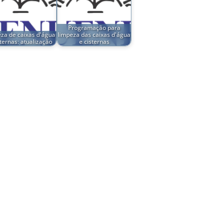
Programação para
za de caixas d'água
limpeza das caixas d'água
sternas: atualização
e cisternas