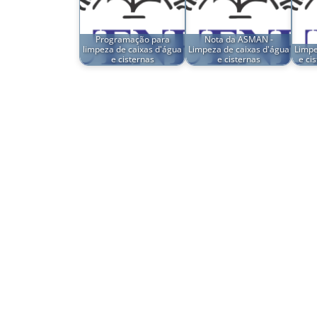
Programação para
Nota da ASMAN -
limpeza de caixas d'água
Limpeza de caixas d'água
Limpe
e cisternas
e cisternas
e ci