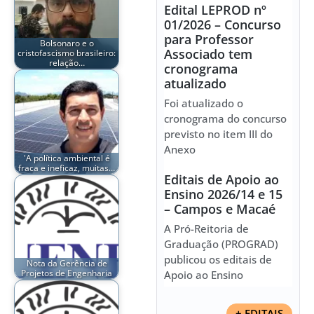
Edital LEPROD nº
01/2026 – Concurso
para Professor
Bolsonaro e o
Associado tem
cristofascismo brasileiro:
relação…
cronograma
atualizado
Foi atualizado o
cronograma do concurso
previsto no item III do
Anexo
'A política ambiental é
fraca e ineficaz, muitas…
Editais de Apoio ao
Ensino 2026/14 e 15
– Campos e Macaé
A Pró-Reitoria de
Graduação (PROGRAD)
publicou os editais de
Nota da Gerência de
Projetos de Engenharia
Apoio ao Ensino
+ EDITAIS