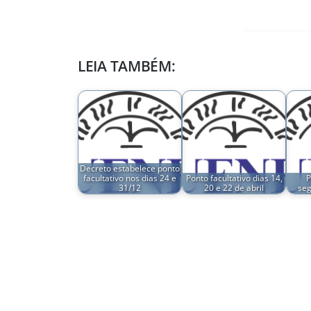
LEIA TAMBÉM:
Decreto estabelece ponto
facultativo nos dias 24 e
Ponto facultativo dias 14,
P
31/12
20 e 22 de abril
seg