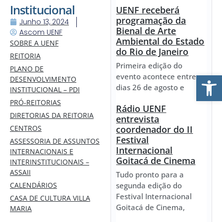
Institucional
UENF receberá
programação da
Junho 13, 2024
Bienal de Arte
Ascom UENF
Ambiental do Estado
SOBRE A UENF
do Rio de Janeiro
REITORIA
Primeira edição do
PLANO DE
Ab
evento acontece entre os
DESENVOLVIMENTO
dias 26 de agosto e
INSTITUCIONAL – PDI
PRÓ-REITORIAS
Rádio UENF
DIRETORIAS DA REITORIA
entrevista
CENTROS
coordenador do II
Festival
ASSESSORIA DE ASSUNTOS
Internacional
INTERNACIONAIS E
Goitacá de Cinema
INTERINSTITUCIONAIS –
ASSAII
Tudo pronto para a
CALENDÁRIOS
segunda edição do
Festival Internacional
CASA DE CULTURA VILLA
Goitacá de Cinema,
MARIA