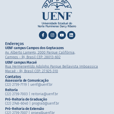
Endereços
UENF campus Campos dos Goytacazes
Av. Alberto Lamego, 2000 Parque Califórnia,
Campos - RJ, Brasil CEP: 28013-602
UENF campus Macaé
Rua Hermenegildo Adolpho Parque Bellavista Imboassica
Macaé - RJ, Brasil CEP: 27.925-310
Contatos
Assessoria de Comunicação
(22) 2739-7119 | uenf@uenf.br
Reitoria
(22) 2739-7003 |​ reitoria@uenf.br
Pró-Reitoria de Graduação
(22) 2748-6040 | prograd@uenf.br
Pró-Reitoria de Extensão
(22) 2739-7007​ | proex@uenf.br