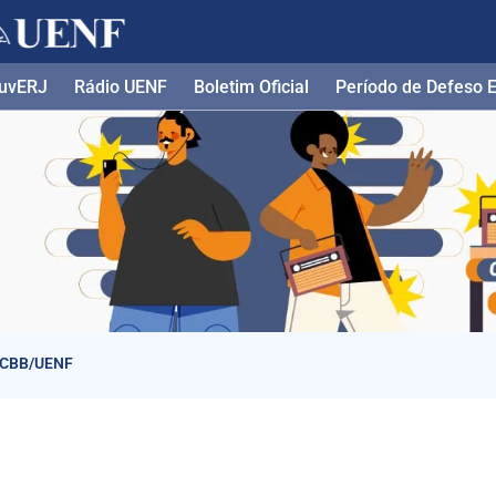
uvERJ
Rádio UENF
Boletim Oficial
Período de Defeso El
o CBB/UENF