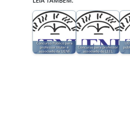
LEIA TAMBÉM:
Concurso Público para
UE
professor titular e
Concurso para professor
públ
associado da UENF
associado do LEEL