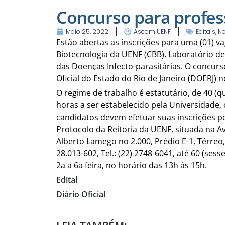
Concurso para profes
Maio 25, 2022
Ascom UENF
Editais
,
No
Estão abertas as inscrições para uma (01) v
Biotecnologia da UENF (CBB), Laboratório de
das Doenças Infecto-parasitárias. O concurso 
Oficial do Estado do Rio de Janeiro (DOERJ) n
O regime de trabalho é estatutário, de 40 (
horas a ser estabelecido pela Universidade,
candidatos devem efetuar suas inscrições p
Protocolo da Reitoria da UENF, situada na Av
Alberto Lamego no 2.000, Prédio E-1, Térreo
28.013-602, Tel.: (22) 2748-6041, até 60 (sess
2a a 6a feira, no horário das 13h às 15h.
Edital
Diário Oficial