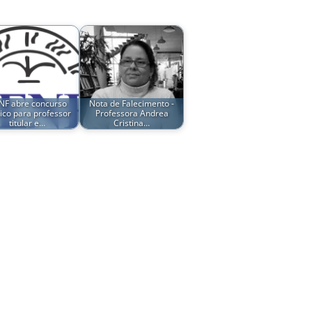
NF abre concurso
Nota de Falecimento -
ico para professor
Professora Andrea
titular e…
Cristina…