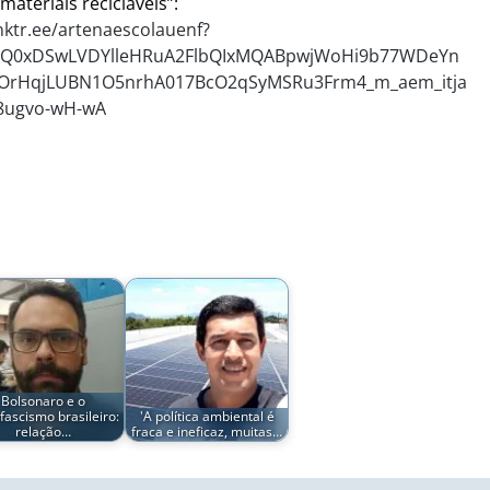
 materiais recicláveis”:
inktr.ee/artenaescolauenf?
PAQ0xDSwLVDYlleHRuA2FlbQIxMQABpwjWoHi9b77WDeYn
OrHqjLUBN1O5nrhA017BcO2qSyMSRu3Frm4_m_aem_itja
8ugvo-wH-wA
Bolsonaro e o
ofascismo brasileiro:
'A política ambiental é
relação…
fraca e ineficaz, muitas…