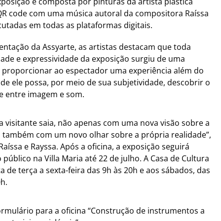
exposição é composta por pinturas da artista plástica
QR code com uma música autoral da compositora Raíssa
tadas em todas as plataformas digitais.
entação da Assyarte, as artistas destacam que toda
idade e expressividade da exposição surgiu de uma
: proporcionar ao espectador uma experiência além do
nde ele possa, por meio de sua subjetividade, descobrir o
e entre imagem e som.
a visitante saia, não apenas com uma nova visão sobre a
s também com um novo olhar sobre a própria realidade”,
aíssa e Rayssa. Após a oficina, a exposição seguirá
 público na Villa Maria até 22 de julho. A Casa de Cultura
ta de terça a sexta-feira das 9h às 20h e aos sábados, das
h.
ormulário para a oficina “Construção de instrumentos a