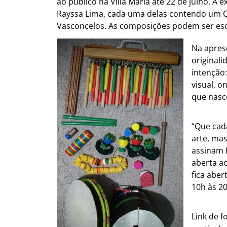
ao público na Villa Maria até 22 de julho. A 
Rayssa Lima, cada uma delas contendo um 
Vasconcelos. As composições podem ser escu
Na apres
original
intenção
visual, o
que nasc
“Que cad
arte, ma
assinam R
aberta ao
fica aber
10h às 20
Link de f