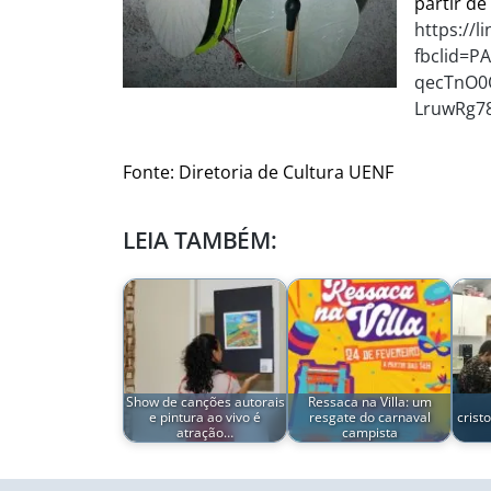
partir de
https://l
fbclid=
qecTnO0
LruwRg7
Fonte: Diretoria de Cultura UENF
LEIA TAMBÉM:
Show de canções autorais
Ressaca na Villa: um
e pintura ao vivo é
resgate do carnaval
crist
atração…
campista