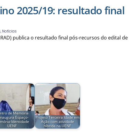
ino 2025/19: resultado final
s
,
Notícias
D) publica o resultado final pós-recursos do edital de
ntro de Memória
inaugura Espaço-
Projeto Terceira Idade em
mória-Identidade
Ação com atividade
UENF
híbrida na UENF