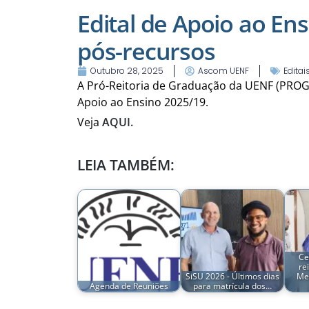
Edital de Apoio ao Ens
pós-recursos
Outubro 28, 2025
Ascom UENF
Editai
A Pró-Reitoria de Graduação da UENF (PROGRA
Apoio ao Ensino 2025/19.
Veja
AQUI.
LEIA TAMBÉM:
Ce
re
SiSU 2026 - Últimos dias
Me
Agenda de Reuniões
para matrícula dos…