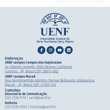
Endereços
UENF campus Campos dos Goytacazes
Av. Alberto Lamego, 2000 Parque Califórnia,
Campos - RJ, Brasil CEP: 28013-602
UENF campus Macaé
Rua Hermenegildo Adolpho Parque Bellavista Imboassica
Macaé - RJ, Brasil CEP: 27.925-310
Contatos
Assessoria de Comunicação
(22) 2739-7119 | uenf@uenf.br
Reitoria
(22) 2739-7003 |​ reitoria@uenf.br