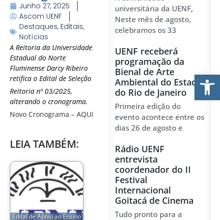
Junho 27, 2025
universitária da UENF,
Ascom UENF
Neste mês de agosto,
Destaques
,
Editais
,
celebramos os 33
Notícias
A Reitoria da Universidade
UENF receberá
Estadual do Norte
programação da
Fluminense Darcy Ribeiro
Bienal de Arte
Ab
retifica o Edital de Seleção
Ambiental do Estado
Reitoria nº 03/2025,
do Rio de Janeiro
alterando o cronograma.
Primeira edição do
Novo Cronograma – AQUI
evento acontece entre os
dias 26 de agosto e
LEIA TAMBÉM:
Rádio UENF
entrevista
coordenador do II
Festival
Internacional
Goitacá de Cinema
Tudo pronto para a
Edital de Apoio ao Ensino