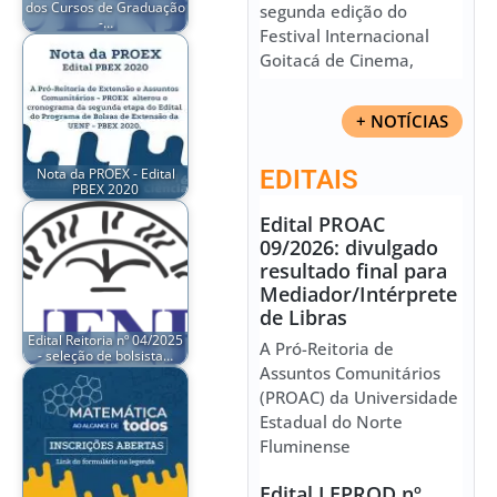
dos Cursos de Graduação
segunda edição do
-…
Festival Internacional
Goitacá de Cinema,
+ NOTÍCIAS
Nota da PROEX - Edital
EDITAIS
PBEX 2020
Edital PROAC
09/2026: divulgado
resultado final para
Mediador/Intérprete
de Libras
Edital Reitoria nº 04/2025
A Pró-Reitoria de
- seleção de bolsista…
Assuntos Comunitários
(PROAC) da Universidade
Estadual do Norte
Fluminense
Edital LEPROD nº