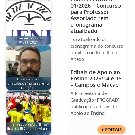
01/2026 – Concurso
para Professor
Associado tem
cronograma
atualizado
Expediente do dia
Foi atualizado o
01/11/2021
cronograma do concurso
previsto no item III do
Anexo
Editais de Apoio ao
Ensino 2026/14 e 15
Bolsonaro e o
cristofascismo brasileiro:
– Campos e Macaé
relação…
A Pró-Reitoria de
Graduação (PROGRAD)
publicou os editais de
Apoio ao Ensino
Paraesporte/UENF na
final da III Copa do Mundo
+ EDITAIS
de…