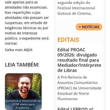
vale apenas para as
segunda edição do
atividades não essenciais.
Festival Internacional
Nas repartições cujas
Goitacá de Cinema,
atividades não possam ser
suspensas, em virtude de
+ NOTÍCIAS
exigências técnicas ou por
motivo de interesse
público, o expediente será
EDITAIS
normal.
Edital PROAC
Saiba mais
AQUI
.
09/2026: divulgado
resultado final para
LEIA TAMBÉM:
Mediador/Intérprete
de Libras
A Pró-Reitoria de
Assuntos Comunitários
(PROAC) da Universidade
Estadual do Norte
Fluminense
Jornalista e mestrando da
UENF eleito para
Academia…
Edital LEPROD nº