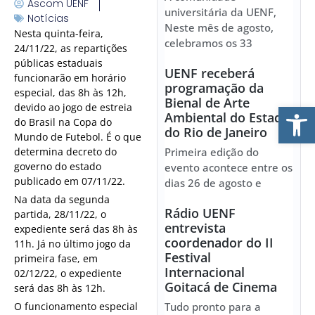
Ascom UENF
universitária da UENF,
Notícias
Neste mês de agosto,
Nesta quinta-feira,
celebramos os 33
24/11/22, as repartições
públicas estaduais
UENF receberá
funcionarão em horário
programação da
especial, das 8h às 12h,
Bienal de Arte
Ab
devido ao jogo de estreia
Ambiental do Estado
do Brasil na Copa do
do Rio de Janeiro
Mundo de Futebol. É o que
determina decreto do
Primeira edição do
governo do estado
evento acontece entre os
publicado em 07/11/22.
dias 26 de agosto e
Na data da segunda
Rádio UENF
partida, 28/11/22, o
entrevista
expediente será das 8h às
coordenador do II
11h. Já no último jogo da
Festival
primeira fase, em
Internacional
02/12/22, o expediente
Goitacá de Cinema
será das 8h às 12h.
O funcionamento especial
Tudo pronto para a