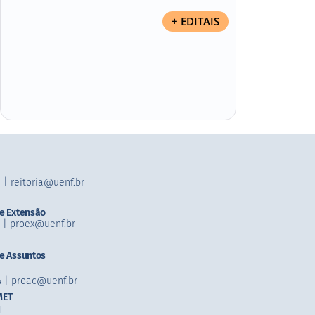
+ EDITAIS
 |​ reitoria@uenf.br
de Extensão
7​ | proex@uenf.br
de Assuntos
4​ | proac@uenf.br
MET
1