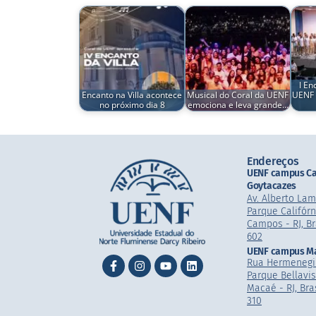
I En
Encanto na Villa acontece
Musical do Coral da UENF
UENF 
no próximo dia 8
emociona e leva grande…
Endereços
UENF campus C
Goytacazes
Av. Alberto La
Parque Califórn
Campos - RJ, Br
602
UENF campus M
Rua Hermenegi
Parque Bellavi
Macaé - RJ, Bras
310