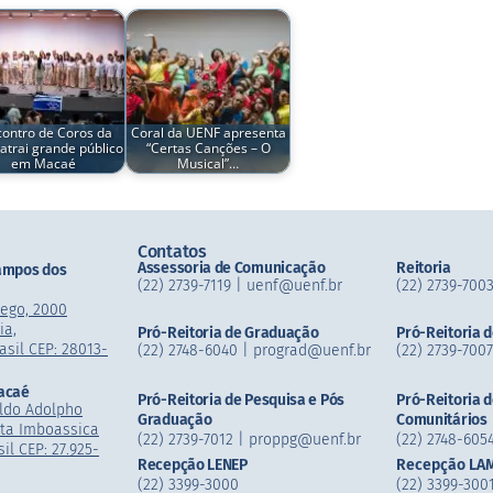
contro de Coros da
Coral da UENF apresenta
atrai grande público
“Certas Canções – O
em Macaé
Musical”…
Contatos
Assessoria de Comunicação
Reitoria
ampos dos
(22) 2739-7119 | uenf@uenf.br
(22) 2739-7003
mego, 2000
ia,
Pró-Reitoria de Graduação
Pró-Reitoria 
asil CEP: 28013-
(22) 2748-6040 | prograd@uenf.br
(22) 2739-700
acaé
Pró-Reitoria de Pesquisa e Pós
Pró-Reitoria 
ldo Adolpho
Graduação
Comunitários
sta Imboassica
(22) 2739-7012 | proppg@uenf.br
(22) 2748-605
il CEP: 27.925-
Recepção LENEP
Recepção LA
(22) 3399-3000
(22) 3399-300