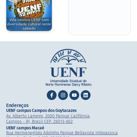
Villa celebra UENF com
diversidade cultural neste
sábado
Endereços
UENF campus Campos dos Goytacazes
Av. Alberto Lamego, 2000 Parque Califórnia,
Campos - RJ, Brasil CEP: 28013-602
UENF campus Macaé
Rua Hermenegildo Adolpho Parque Bellavista Imboassica