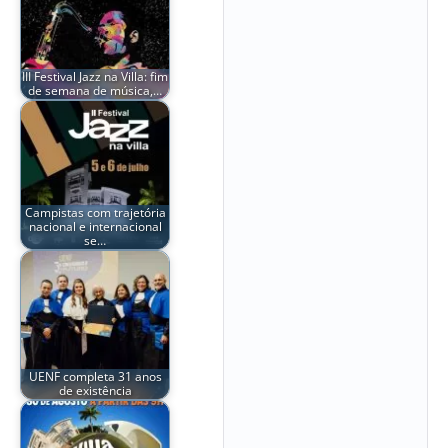
III Festival Jazz na Villa: fim
de semana de música,…
Campistas com trajetória
nacional e internacional
se…
UENF completa 31 anos
de existência