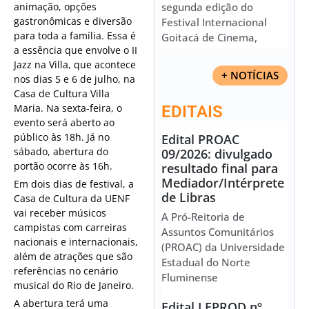
animação, opções
segunda edição do
gastronômicas e diversão
Festival Internacional
para toda a família. Essa é
Goitacá de Cinema,
a essência que envolve o II
Jazz na Villa, que acontece
+ NOTÍCIAS
nos dias 5 e 6 de julho, na
Casa de Cultura Villa
Maria. Na sexta-feira, o
EDITAIS
evento será aberto ao
público às 18h. Já no
Edital PROAC
sábado, abertura do
09/2026: divulgado
portão ocorre às 16h.
resultado final para
Mediador/Intérprete
Em dois dias de festival, a
de Libras
Casa de Cultura da UENF
vai receber músicos
A Pró-Reitoria de
campistas com carreiras
Assuntos Comunitários
nacionais e internacionais,
(PROAC) da Universidade
além de atrações que são
Estadual do Norte
referências no cenário
Fluminense
musical do Rio de Janeiro.
A abertura terá uma
Edital LEPROD nº