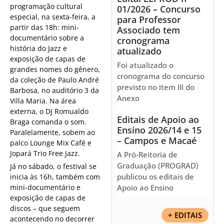
programação cultural
01/2026 – Concurso
especial, na sexta-feira, a
para Professor
partir das 18h: mini-
Associado tem
documentário sobre a
cronograma
história do Jazz e
atualizado
exposição de capas de
Foi atualizado o
grandes nomes do gênero,
cronograma do concurso
da coleção de Paulo André
previsto no item III do
Barbosa, no auditório 3 da
Anexo
Villa Maria. Na área
externa, o DJ Romualdo
Editais de Apoio ao
Braga comanda o som.
Ensino 2026/14 e 15
Paralelamente, sobem ao
– Campos e Macaé
palco Lounge Mix Café e
Jopará Trio Free Jazz.
A Pró-Reitoria de
Graduação (PROGRAD)
Já no sábado, o festival se
publicou os editais de
inicia às 16h, também com
mini-documentário e
Apoio ao Ensino
exposição de capas de
discos – que seguem
+ EDITAIS
acontecendo no decorrer