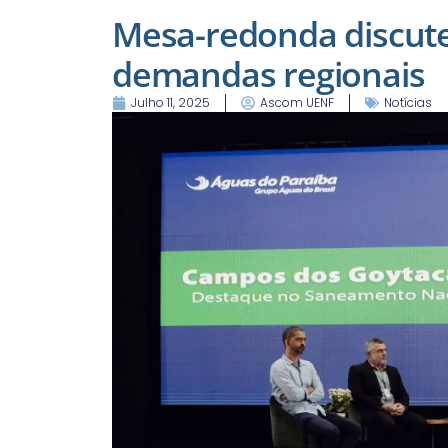
Mesa-redonda discute
demandas regionais
Julho 11, 2025
Ascom UENF
Notícias