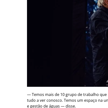
— Temos mais de 10 grupo de trabalho que d
tudo a ver conosco. Temos um espaço na un
e gestão de águas — disse.