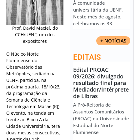
À comunidade
universitária da UENF,
Neste mês de agosto,
celebramos os 33
Prof. David Maciel, do
CCH/UENF, um dos
+ NOTÍCIAS
expositores
O Núcleo Norte
EDITAIS
Fluminense do
Observatório das
Edital PROAC
Metrópoles, sediado na
09/2026: divulgado
UENF, participa, na
resultado final para
próxima quarta, 18/10/23,
Mediador/Intérprete
da programação da
de Libras
Semana de Ciência e
A Pró-Reitoria de
Tecnologia em Macaé (RJ).
Assuntos Comunitários
O evento, na tenda em
(PROAC) da Universidade
frente ao Bloco A da
Estadual do Norte
Cidade Universitária, terá
Fluminense
duas mesas consecutivas,
a partir das 14h.