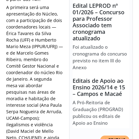
Edital LEPROD nº
A primeira será uma
01/2026 – Concurso
apresentação do Núcleo,
para Professor
com a participação de dois
Associado tem
coordenadores locais —
cronograma
Érica Tavares da Silva
atualizado
Rocha (UFF) e Humberto
Mario Meza (IPPUR/UFRJ) —
Foi atualizado o
e de Marcelo Gomes
cronograma do concurso
Ribeiro, membro do
previsto no item III do
Comitê Gestor Nacional e
Anexo
coordenador do núcleo Rio
de Janeiro. A segunda
Editais de Apoio ao
mesa vai abordar
Ensino 2026/14 e 15
pesquisas nas áreas de
– Campos e Macaé
moradia e habitação de
A Pró-Reitoria de
interesse social (Ana Paula
Graduação (PROGRAD)
Serpa Nogueira de Arruda,
publicou os editais de
UCAM-Campos);
Apoio ao Ensino
ilegalismos e violência
(David Maciel de Mello
Neto, CCH/UENF); e ainda