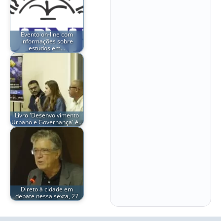
Evento on-line com
informações sobre
estudos em…
Livro 'Desenvolvimento
Urbano e Governança' é…
Direto à cidade em
debate nessa sexta, 27