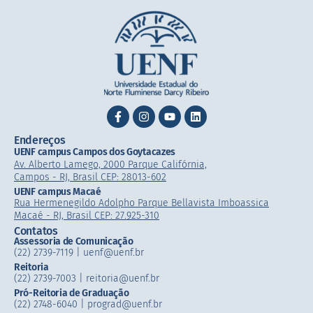
Endereços
UENF campus Campos dos Goytacazes
Av. Alberto Lamego, 2000 Parque Califórnia,
Campos - RJ, Brasil CEP: 28013-602
UENF campus Macaé
Rua Hermenegildo Adolpho Parque Bellavista Imboassica
Macaé - RJ, Brasil CEP: 27.925-310
Contatos
Assessoria de Comunicação
(22) 2739-7119 | uenf@uenf.br
Reitoria
(22) 2739-7003 |​ reitoria@uenf.br
Pró-Reitoria de Graduação
(22) 2748-6040 | prograd@uenf.br