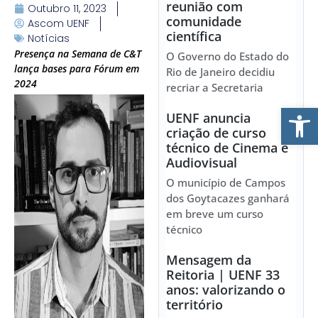
reunião com
Outubro 11, 2023
comunidade
Ascom UENF
científica
Notícias
Presença na Semana de C&T
O Governo do Estado do
lança bases para Fórum em
Rio de Janeiro decidiu
2024
recriar a Secretaria
Ab
UENF anuncia
criação de curso
técnico de Cinema e
Audiovisual
O município de Campos
dos Goytacazes ganhará
em breve um curso
técnico
Mensagem da
Reitoria | UENF 33
anos: valorizando o
território