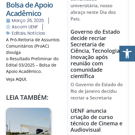
Bolsa de Apoio
universitária, nosso
Acadêmico
abraço neste Dia dos
Pais.
Março 26, 2025
Ascom UENF
Governo do Estado
Editais
,
Notícias
decide recriar
A Pró-Reitoria de Assuntos
Secretaria de
Ab
Comunitários (ProAC)
Ciência, Tecnologia e
divulga
Inovação após
o Resultado Preliminar do
reunião com
Edital 03/2025 – Bolsa de
comunidade
Apoio Acadêmico.
científica
Veja
AQUI.
O Governo do Estado do
Rio de Janeiro decidiu
LEIA TAMBÉM:
recriar a Secretaria
UENF anuncia
criação de curso
técnico de Cinema e
Audiovisual