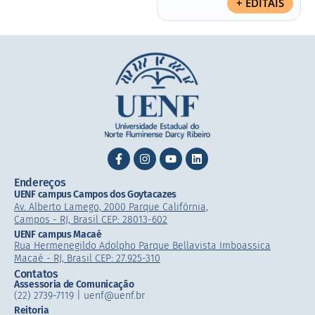
+ EDITAIS
Endereços
UENF campus Campos dos Goytacazes
Av. Alberto Lamego, 2000 Parque Califórnia,
Campos - RJ, Brasil CEP: 28013-602
UENF campus Macaé
Rua Hermenegildo Adolpho Parque Bellavista Imboassica
Macaé - RJ, Brasil CEP: 27.925-310
Contatos
Assessoria de Comunicação
(22) 2739-7119 | uenf@uenf.br
Reitoria