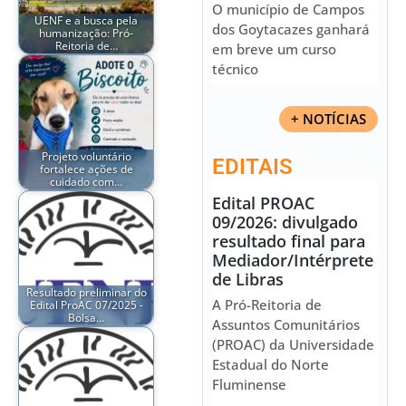
O município de Campos
UENF e a busca pela
dos Goytacazes ganhará
humanização: Pró-
Reitoria de…
em breve um curso
técnico
+ NOTÍCIAS
Projeto voluntário
EDITAIS
fortalece ações de
cuidado com…
Edital PROAC
09/2026: divulgado
resultado final para
Mediador/Intérprete
de Libras
Resultado preliminar do
A Pró-Reitoria de
Edital ProAC 07/2025 -
Bolsa…
Assuntos Comunitários
(PROAC) da Universidade
Estadual do Norte
Fluminense