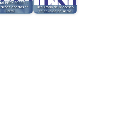
tal PBEX 2023/1 -
crições abertas **
Resultado de processo
Edital…
seletivo de bolsistas