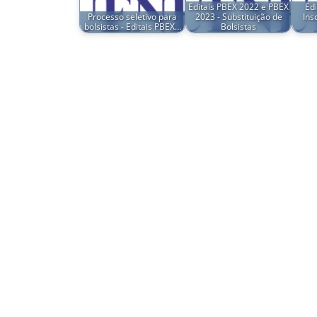
Editais PBEX 2022 e PBEX
Edi
Processo seletivo para
2023 - Substituição de
Ins
bolsistas - Editais PBEX…
Bolsistas