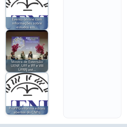
Evento on-line com
informações sobre
estudos em…
Mostra de Extensão
UENF, UFF e IFF e VIII
UFRRJ até…
ProPPG informa editais
abertos do CNPq