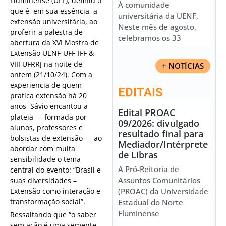
Fluminense (UFF), definiu o
À comunidade
que é, em sua essência, a
universitária da UENF,
extensão universitária, ao
Neste mês de agosto,
proferir a palestra de
celebramos os 33
abertura da XVI Mostra de
Extensão UENF-UFF-IFF &
VIII UFRRJ na noite de
+ NOTÍCIAS
ontem (21/10/24). Com a
experiencia de quem
EDITAIS
pratica extensão há 20
anos, Sávio encantou a
Edital PROAC
plateia — formada por
09/2026: divulgado
alunos, professores e
resultado final para
bolsistas de extensão — ao
Mediador/Intérprete
abordar com muita
de Libras
sensibilidade o tema
A Pró-Reitoria de
central do evento: “Brasil e
Assuntos Comunitários
suas diversidades –
Extensão como interação e
(PROAC) da Universidade
transformação social”.
Estadual do Norte
Fluminense
Ressaltando que “o saber
sem ação é uma semente