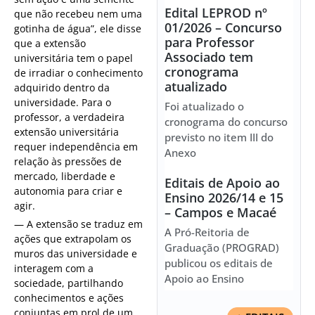
Edital LEPROD nº
que não recebeu nem uma
01/2026 – Concurso
gotinha de água”, ele disse
para Professor
que a extensão
Associado tem
universitária tem o papel
cronograma
de irradiar o conhecimento
atualizado
adquirido dentro da
universidade. Para o
Foi atualizado o
professor, a verdadeira
cronograma do concurso
extensão universitária
previsto no item III do
requer independência em
Anexo
relação às pressões de
mercado, liberdade e
Editais de Apoio ao
autonomia para criar e
Ensino 2026/14 e 15
agir.
– Campos e Macaé
— A extensão se traduz em
A Pró-Reitoria de
ações que extrapolam os
Graduação (PROGRAD)
muros das universidade e
publicou os editais de
interagem com a
Apoio ao Ensino
sociedade, partilhando
conhecimentos e ações
conjuntas em prol de um