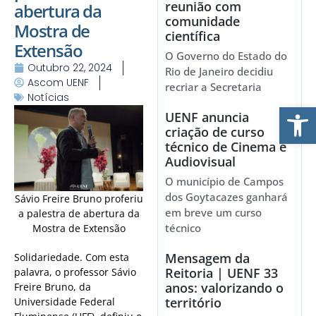
reunião com
abertura da
comunidade
Mostra de
científica
Extensão
O Governo do Estado do
Outubro 22, 2024
Rio de Janeiro decidiu
Ascom UENF
recriar a Secretaria
Notícias
Ab
UENF anuncia
criação de curso
técnico de Cinema e
Audiovisual
O município de Campos
dos Goytacazes ganhará
Sávio Freire Bruno proferiu
em breve um curso
a palestra de abertura da
técnico
Mostra de Extensão
Mensagem da
Solidariedade. Com esta
Reitoria | UENF 33
palavra, o professor Sávio
anos: valorizando o
Freire Bruno, da
território
Universidade Federal