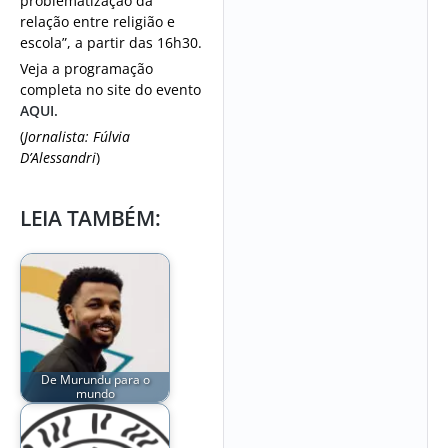
problematização da
relação entre religião e
escola”, a partir das 16h30.
Veja a programação
completa no site do evento
AQUI.
(
Jornalista: Fúlvia
D’Alessandri
)
LEIA TAMBÉM:
De Murundu para o
mundo