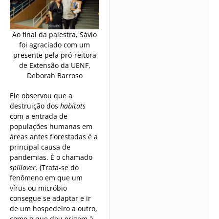
Ao final da palestra, Sávio
foi agraciado com um
presente pela pró-reitora
de Extensão da UENF,
Deborah Barroso
Ele observou que a
destruição dos
habitats
com a entrada de
populações humanas em
áreas antes florestadas é a
principal causa de
pandemias. É o chamado
spillover
. (Trata-se do
fenômeno em que um
vírus ou micróbio
consegue se adaptar e ir
de um hospedeiro a outro,
como o que deu origem à