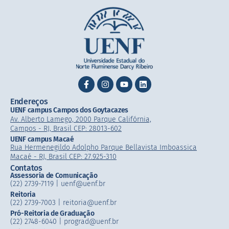
Endereços
UENF campus Campos dos Goytacazes
Av. Alberto Lamego, 2000 Parque Califórnia,
Campos - RJ, Brasil CEP: 28013-602
UENF campus Macaé
Rua Hermenegildo Adolpho Parque Bellavista Imboassica
Macaé - RJ, Brasil CEP: 27.925-310
Contatos
Assessoria de Comunicação
(22) 2739-7119 | uenf@uenf.br
Reitoria
(22) 2739-7003 |​ reitoria@uenf.br
Pró-Reitoria de Graduação
(22) 2748-6040 | prograd@uenf.br