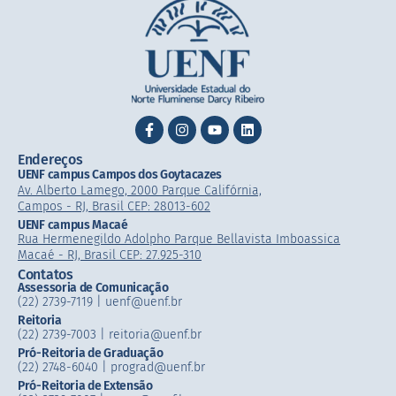
Endereços
UENF campus Campos dos Goytacazes
Av. Alberto Lamego, 2000 Parque Califórnia,
Campos - RJ, Brasil CEP: 28013-602
UENF campus Macaé
Rua Hermenegildo Adolpho Parque Bellavista Imboassica
Macaé - RJ, Brasil CEP: 27.925-310
Contatos
Assessoria de Comunicação
(22) 2739-7119 | uenf@uenf.br
Reitoria
(22) 2739-7003 |​ reitoria@uenf.br
Pró-Reitoria de Graduação
(22) 2748-6040 | prograd@uenf.br
Pró-Reitoria de Extensão