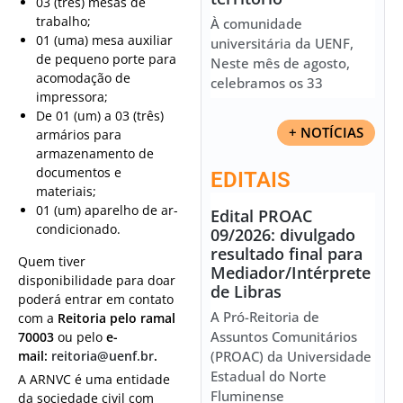
03 (três) mesas de
trabalho;
À comunidade
01 (uma) mesa auxiliar
universitária da UENF,
de pequeno porte para
Neste mês de agosto,
acomodação de
celebramos os 33
impressora;
De 01 (um) a 03 (três)
+ NOTÍCIAS
armários para
armazenamento de
documentos e
EDITAIS
materiais;
01 (um) aparelho de ar-
Edital PROAC
condicionado.
09/2026: divulgado
resultado final para
Quem tiver
Mediador/Intérprete
disponibilidade para doar
de Libras
poderá entrar em contato
A Pró-Reitoria de
com a
Reitoria pelo ramal
Assuntos Comunitários
70003
ou pelo
e-
mail:
reitoria@uenf.br
.
(PROAC) da Universidade
Estadual do Norte
A ARNVC é uma entidade
Fluminense
da sociedade civil com