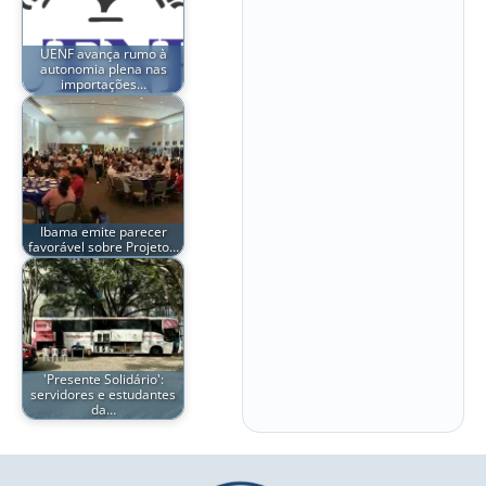
UENF avança rumo à
autonomia plena nas
importações…
Ibama emite parecer
favorável sobre Projeto…
'Presente Solidário':
servidores e estudantes
da…