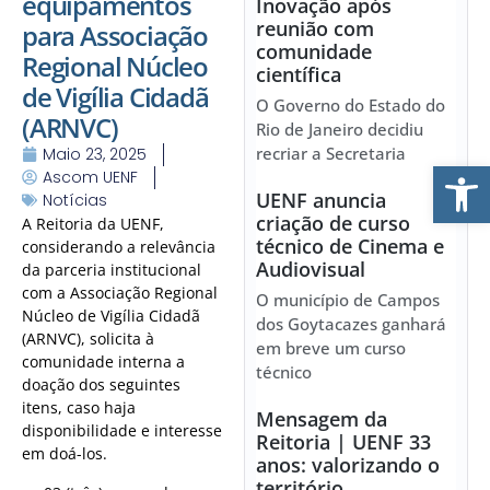
equipamentos
Inovação após
reunião com
para Associação
comunidade
Regional Núcleo
científica
de Vigília Cidadã
O Governo do Estado do
(ARNVC)
Rio de Janeiro decidiu
recriar a Secretaria
Maio 23, 2025
Ab
Ascom UENF
UENF anuncia
Notícias
criação de curso
A Reitoria da UENF,
técnico de Cinema e
considerando a relevância
Audiovisual
da parceria institucional
com a Associação Regional
O município de Campos
Núcleo de Vigília Cidadã
dos Goytacazes ganhará
(ARNVC), solicita à
em breve um curso
comunidade interna a
técnico
doação dos seguintes
itens, caso haja
Mensagem da
disponibilidade e interesse
Reitoria | UENF 33
em doá-los.
anos: valorizando o
território