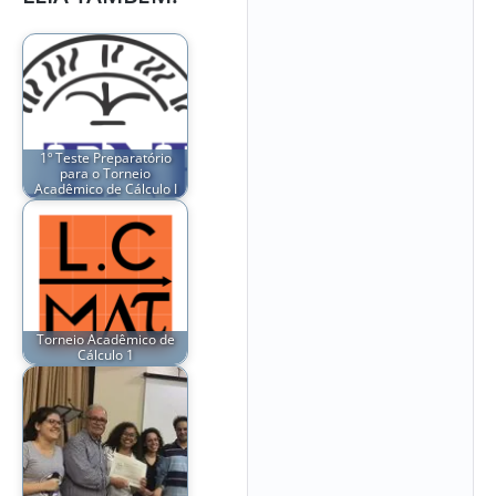
1º Teste Preparatório
para o Torneio
Acadêmico de Cálculo I
Torneio Acadêmico de
Cálculo 1