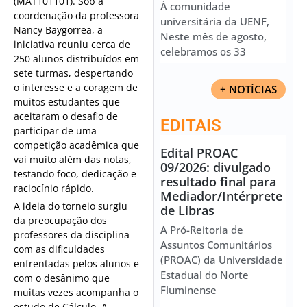
(MAT101101). Sob a
À comunidade
coordenação da professora
universitária da UENF,
Nancy Baygorrea, a
Neste mês de agosto,
iniciativa reuniu cerca de
celebramos os 33
250 alunos distribuídos em
sete turmas, despertando
o interesse e a coragem de
+ NOTÍCIAS
muitos estudantes que
aceitaram o desafio de
EDITAIS
participar de uma
competição acadêmica que
Edital PROAC
vai muito além das notas,
09/2026: divulgado
testando foco, dedicação e
resultado final para
raciocínio rápido.
Mediador/Intérprete
A ideia do torneio surgiu
de Libras
da preocupação dos
A Pró-Reitoria de
professores da disciplina
Assuntos Comunitários
com as dificuldades
(PROAC) da Universidade
enfrentadas pelos alunos e
Estadual do Norte
com o desânimo que
Fluminense
muitas vezes acompanha o
estudo de Cálculo. A