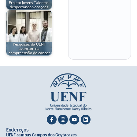
Projeto Jovens Talentos:
despertando vocações
Pesquisas da UENF
avançam na
compreensão do câncer
Endereços
UENF campus Campos dos Goytacazes