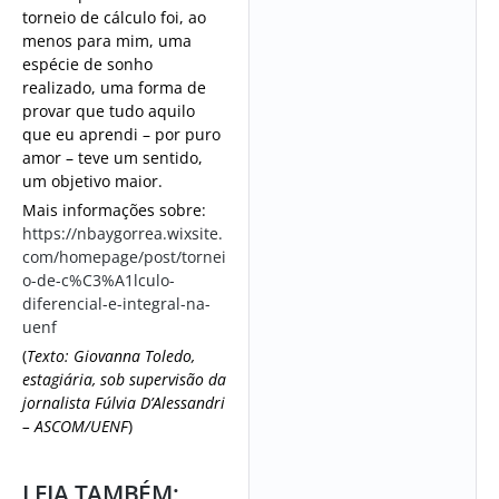
torneio de cálculo foi, ao
menos para mim, uma
espécie de sonho
realizado, uma forma de
provar que tudo aquilo
que eu aprendi – por puro
amor – teve um sentido,
um objetivo maior.
Mais informações sobre:
https://nbaygorrea.wixsite.
com/homepage/post/tornei
o-de-c%C3%A1lculo-
diferencial-e-integral-na-
uenf
(
Texto: Giovanna Toledo,
estagiária, sob supervisão da
jornalista Fúlvia D’Alessandri
– ASCOM/UENF
)
LEIA TAMBÉM: