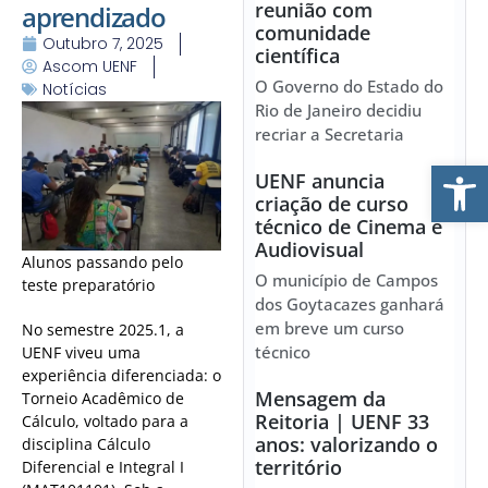
reunião com
aprendizado
comunidade
Outubro 7, 2025
científica
Ascom UENF
O Governo do Estado do
Notícias
Rio de Janeiro decidiu
recriar a Secretaria
Ab
UENF anuncia
criação de curso
técnico de Cinema e
Audiovisual
Alunos passando pelo
O município de Campos
teste preparatório
dos Goytacazes ganhará
em breve um curso
No semestre 2025.1, a
técnico
UENF viveu uma
experiência diferenciada: o
Mensagem da
Torneio Acadêmico de
Reitoria | UENF 33
Cálculo, voltado para a
anos: valorizando o
disciplina Cálculo
território
Diferencial e Integral I