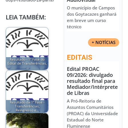
O município de Campos
dos Goytacazes ganhará
LEIA TAMBÉM:
em breve um curso
técnico
+ NOTÍCIAS
EDITAIS
Resultado - 1ª Fase do
Edital de Transferências,
…
Edital PROAC
09/2026: divulgado
resultado final para
Mediador/Intérprete
de Libras
A Pró-Reitoria de
Resultado da 1ª Fase -
Transferências,
Assuntos Comunitários
Reingresso e…
(PROAC) da Universidade
Estadual do Norte
Fluminense