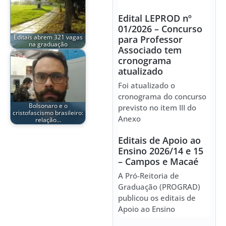
Edital LEPROD nº
01/2026 – Concurso
Editais abrem 321 vagas
para Professor
na graduação
Associado tem
cronograma
atualizado
Foi atualizado o
cronograma do concurso
Bolsonaro e o
previsto no item III do
cristofascismo brasileiro:
Anexo
relação…
Editais de Apoio ao
Ensino 2026/14 e 15
– Campos e Macaé
A Pró-Reitoria de
Graduação (PROGRAD)
publicou os editais de
Apoio ao Ensino