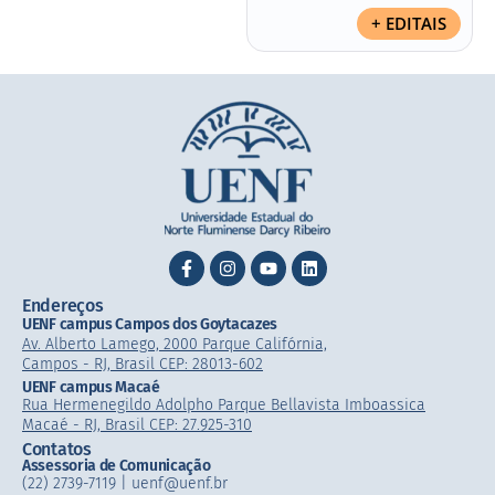
+ EDITAIS
Endereços
UENF campus Campos dos Goytacazes
Av. Alberto Lamego, 2000 Parque Califórnia,
Campos - RJ, Brasil CEP: 28013-602
UENF campus Macaé
Rua Hermenegildo Adolpho Parque Bellavista Imboassica
Macaé - RJ, Brasil CEP: 27.925-310
Contatos
Assessoria de Comunicação
(22) 2739-7119 | uenf@uenf.br