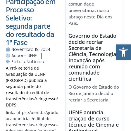
Participação em
comunidade
Processo
universitária, nosso
Seletivo:
abraço neste Dia dos
Pais.
segunda parte
do resultado da
Governo do Estado
1ª Fase
decide recriar
Ab
Secretaria de
Novembro 19, 2024
Ciência, Tecnologia e
Ascom UENF
Inovação após
Editais
,
Notícias
reunião com
A Pró-Reitoria de
comunidade
Graduação da UENF
científica
(PROGRAD) publica a
segunda parte do
O Governo do Estado do
resultado do edital de
Rio de Janeiro decidiu
transferências/reingresso/
recriar a Secretaria
DDPS:
UENF anuncia
link.:
https://uenf.br/gradu
criação de curso
acao/noticias/edital-de-
técnico de Cinema e
transferencias-reingresso-
Audiovisual
ddps-resultado-2a-parte/