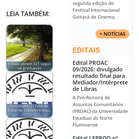
segunda edição do
Festival Internacional
LEIA TAMBÉM:
Goitacá de Cinema,
+ NOTÍCIAS
EDITAIS
Edital PROAC
Editais abrem 321 vagas
na graduação
09/2026: divulgado
resultado final para
Mediador/Intérprete
de Libras
A Pró-Reitoria de
Assuntos Comunitários
Resultado - 1ª Fase do
Edital de Transferências,
(PROAC) da Universidade
…
Estadual do Norte
Fluminense
Edital LEPROD nº