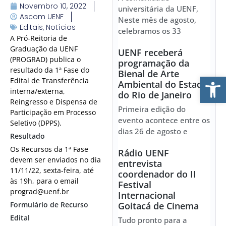
Novembro 10, 2022
universitária da UENF,
Ascom UENF
Neste mês de agosto,
Editais
,
Notícias
celebramos os 33
A Pró-Reitoria de
Graduação da UENF
UENF receberá
(PROGRAD) publica o
programação da
resultado da 1ª Fase do
Bienal de Arte
Ab
Edital de Transferência
Ambiental do Estado
interna/externa,
do Rio de Janeiro
Reingresso e Dispensa de
Primeira edição do
Participação em Processo
evento acontece entre os
Seletivo (DPPS).
dias 26 de agosto e
Resultado
Os Recursos da 1ª Fase
Rádio UENF
devem ser enviados no dia
entrevista
11/11/22, sexta-feira, até
coordenador do II
às 19h, para o email
Festival
prograd@uenf.br
Internacional
Formulário de Recurso
Goitacá de Cinema
Edital
Tudo pronto para a