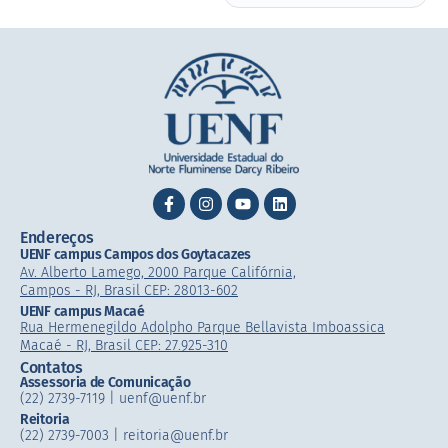
Endereços
UENF campus Campos dos Goytacazes
Av. Alberto Lamego, 2000 Parque Califórnia,
Campos - RJ, Brasil CEP: 28013-602
UENF campus Macaé
Rua Hermenegildo Adolpho Parque Bellavista Imboassica
Macaé - RJ, Brasil CEP: 27.925-310
Contatos
Assessoria de Comunicação
(22) 2739-7119 | uenf@uenf.br
Reitoria
(22) 2739-7003 |​ reitoria@uenf.br