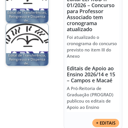
01/2026 – Concurso
para Professor
Edital de Transferências,
Associado tem
Reingresso e Dispensa
de…
cronograma
atualizado
Foi atualizado o
cronograma do concurso
previsto no item III do
Edital de Transferência,
Anexo
Reingresso e Dispensa
de…
Editais de Apoio ao
Ensino 2026/14 e 15
– Campos e Macaé
A Pró-Reitoria de
Graduação (PROGRAD)
publicou os editais de
Apoio ao Ensino
+ EDITAIS