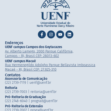
Endereços
UENF campus Campos dos Goytacazes
Av. Alberto Lamego, 2000 Parque Califórnia,
Campos - RJ, Brasil CEP: 28013-602
UENF campus Macaé
Rua Hermenegildo Adolpho Parque Bellavista Imboassica
Macaé - RJ, Brasil CEP: 27.925-310
Contatos
Assessoria de Comunicação
(22) 2739-7119 | uenf@uenf.br
Reitoria
(22) 2739-7003 |​ reitoria@uenf.br
Pró-Reitoria de Graduação
(22) 2748-6040 | prograd@uenf.br
Pró-Reitoria de Extensão
(22) 2739-7007​ | proex@uenf.br