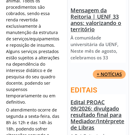
animal. Todos os
procedimentos são
Mensagem da
cobrados, sendo essa
Reitoria | UENF 33
renda revertida
anos: valorizando o
exclusivamente à
território
manutenção da estrutura
À comunidade
de serviços/equipamentos
universitária da UENF,
e reposição de insumos.
Neste mês de agosto,
Alguns serviços prestados
celebramos os 33
estão sujeitos a alterações
na dependência do
interesse didático e de
+ NOTÍCIAS
pesquisa do seu quadro
docente, podendo ser
EDITAIS
suspensos
temporariamente ou em
Edital PROAC
definitivo.
09/2026: divulgado
O atendimento ocorre de
resultado final para
segunda a sexta-feira, das
Mediador/Intérprete
8h às 12h e das 14h às
de Libras
18h, podendo sofrer