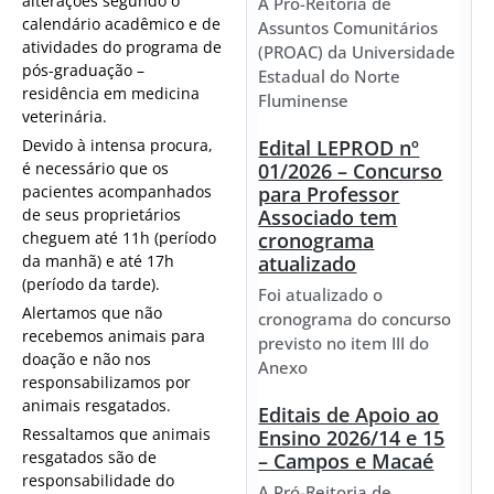
alterações segundo o
A Pró-Reitoria de
calendário acadêmico e de
Assuntos Comunitários
atividades do programa de
(PROAC) da Universidade
pós-graduação –
Estadual do Norte
residência em medicina
Fluminense
veterinária.
Devido à intensa procura,
Edital LEPROD nº
é necessário que os
01/2026 – Concurso
pacientes acompanhados
para Professor
de seus proprietários
Associado tem
cheguem até 11h (período
cronograma
da manhã) e até 17h
atualizado
(período da tarde).
Foi atualizado o
Alertamos que não
cronograma do concurso
recebemos animais para
previsto no item III do
doação e não nos
Anexo
responsabilizamos por
animais resgatados.
Editais de Apoio ao
Ressaltamos que animais
Ensino 2026/14 e 15
resgatados são de
– Campos e Macaé
responsabilidade do
A Pró-Reitoria de