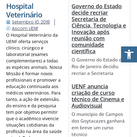
Hospital
Governo do Estado
decide recriar
Veterinário
Secretaria de
Setembro 10, 2018
Ciência, Tecnologia e
Ascom UENF
Inovação após
O Hospital Veterinário da
reunião com
UENF oferta serviços
comunidade
Ab
clínico, cirúrgico e
científica
laboratorial (exames
O Governo do Estado do
complementares) a todas
Rio de Janeiro decidiu
as espécies animais. Nossa
recriar a Secretaria
Missão é formar novos
profissionais e promover a
UENF anuncia
educação continuada aos
criação de curso
médicos veterinários. Para
técnico de Cinema e
tanto, a ação de extensão,
Audiovisual
do ensino e da pesquisa
tem por objetivo permitir
O município de Campos
que o acadêmico vivencie
dos Goytacazes ganhará
situações cotidianas da
em breve um curso
profissão na área da saúde
técnico