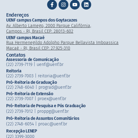
Endereços
UENF campus Campos dos Goytacazes
Av. Alberto Lamego, 2000 Parque Califórnia,
Campos - RJ, Brasil CEP: 28013-602
UENF campus Macaé
Rua Hermenegildo Adolpho Parque Bellavista Imboassica
Macaé - RJ, Brasil CEP: 27.925-310
Contatos
Assessoria de Comunicação
(22) 2739-7119 | uenf@uenf.br
Reitoria
(22) 2739-7003 |​ reitoria@uenf.br
Pró-Reitoria de Graduação
(22) 2748-6040 | prograd@uenf.br
Pró-Reitoria de Extensão
(22) 2739-7007​ | proex@uenf.br
Pró-Reitoria de Pesquisa e Pós Graduação
(22) 2739-7012 | proppg@uenf.br
Pró-Reitoria de Assuntos Comunitários
(22) 2748-6054​ | proac@uenf.br
Recepção LENEP
(22) 3399-3000