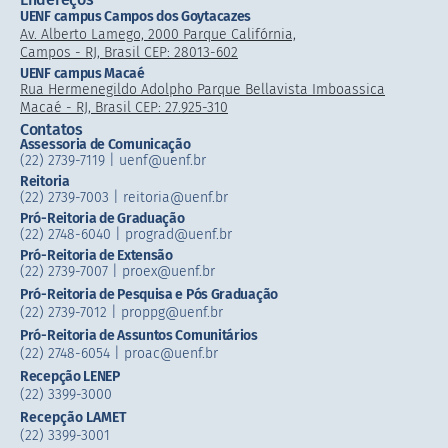
UENF campus Campos dos Goytacazes
Av. Alberto Lamego, 2000 Parque Califórnia,
Campos - RJ, Brasil CEP: 28013-602
UENF campus Macaé
Rua Hermenegildo Adolpho Parque Bellavista Imboassica
Macaé - RJ, Brasil CEP: 27.925-310
Contatos
Assessoria de Comunicação
(22) 2739-7119 | uenf@uenf.br
Reitoria
(22) 2739-7003 |​ reitoria@uenf.br
Pró-Reitoria de Graduação
(22) 2748-6040 | prograd@uenf.br
Pró-Reitoria de Extensão
(22) 2739-7007​ | proex@uenf.br
Pró-Reitoria de Pesquisa e Pós Graduação
(22) 2739-7012 | proppg@uenf.br
Pró-Reitoria de Assuntos Comunitários
(22) 2748-6054​ | proac@uenf.br
Recepção LENEP
(22) 3399-3000
Recepção LAMET
(22) 3399-3001