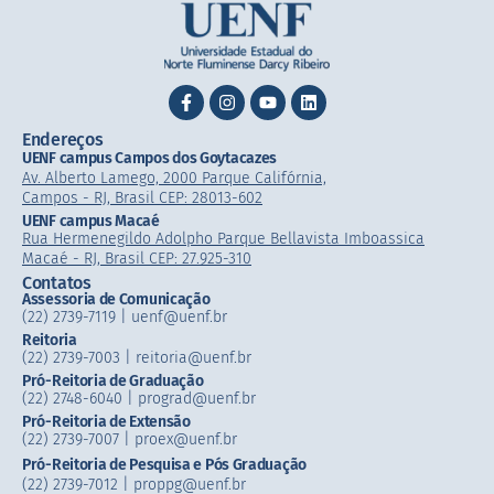
Endereços
UENF campus Campos dos Goytacazes
Av. Alberto Lamego, 2000 Parque Califórnia,
Campos - RJ, Brasil CEP: 28013-602
UENF campus Macaé
Rua Hermenegildo Adolpho Parque Bellavista Imboassica
Macaé - RJ, Brasil CEP: 27.925-310
Contatos
Assessoria de Comunicação
(22) 2739-7119 | uenf@uenf.br
Reitoria
(22) 2739-7003 |​ reitoria@uenf.br
Pró-Reitoria de Graduação
(22) 2748-6040 | prograd@uenf.br
Pró-Reitoria de Extensão
(22) 2739-7007​ | proex@uenf.br
Pró-Reitoria de Pesquisa e Pós Graduação
(22) 2739-7012 | proppg@uenf.br