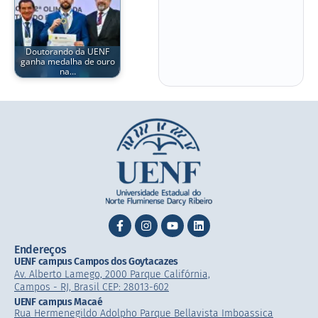
Doutorando da UENF
ganha medalha de ouro
na…
Endereços
UENF campus Campos dos Goytacazes
Av. Alberto Lamego, 2000 Parque Califórnia,
Campos - RJ, Brasil CEP: 28013-602
UENF campus Macaé
Rua Hermenegildo Adolpho Parque Bellavista Imboassica