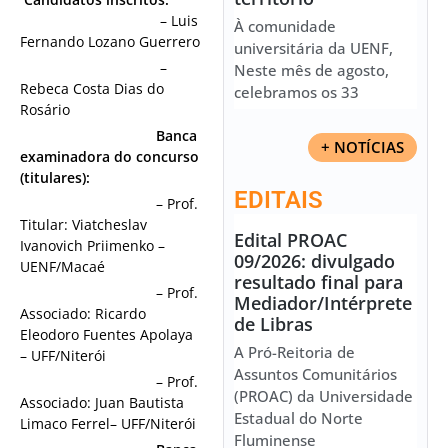
– Luis
À comunidade
Fernando Lozano Guerrero
universitária da UENF,
–
Neste mês de agosto,
Rebeca Costa Dias do
celebramos os 33
Rosário
Banca
+ NOTÍCIAS
examinadora do concurso
(titulares):
EDITAIS
– Prof.
Titular: Viatcheslav
Edital PROAC
Ivanovich Priimenko –
09/2026: divulgado
UENF/Macaé
resultado final para
– Prof.
Mediador/Intérprete
Associado: Ricardo
de Libras
Eleodoro Fuentes Apolaya
A Pró-Reitoria de
– UFF/Niterói
Assuntos Comunitários
– Prof.
(PROAC) da Universidade
Associado: Juan Bautista
Estadual do Norte
Limaco Ferrel– UFF/Niterói
Fluminense