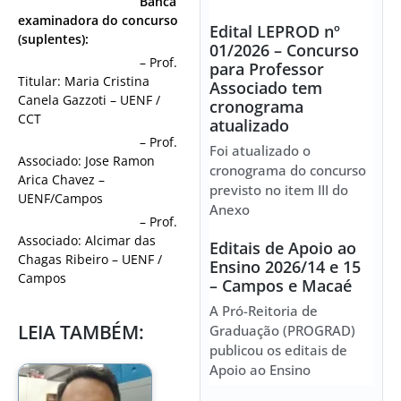
Banca
examinadora do concurso
Edital LEPROD nº
(suplentes):
01/2026 – Concurso
– Prof.
para Professor
Titular: Maria Cristina
Associado tem
Canela Gazzoti – UENF /
cronograma
CCT
atualizado
– Prof.
Foi atualizado o
Associado: Jose Ramon
cronograma do concurso
Arica Chavez –
previsto no item III do
UENF/Campos
Anexo
– Prof.
Associado: Alcimar das
Editais de Apoio ao
Chagas Ribeiro – UENF /
Ensino 2026/14 e 15
Campos
– Campos e Macaé
A Pró-Reitoria de
LEIA TAMBÉM:
Graduação (PROGRAD)
publicou os editais de
Apoio ao Ensino