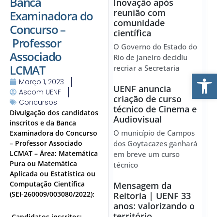
Banca
Inovação após
reunião com
Examinadora do
comunidade
Concurso –
científica
Professor
O Governo do Estado do
Associado
Rio de Janeiro decidiu
LCMAT
recriar a Secretaria
Ab
Março 1, 2023
UENF anuncia
Ascom UENF
criação de curso
Concursos
técnico de Cinema e
Divulgação dos candidatos
Audiovisual
inscritos e da Banca
O município de Campos
Examinadora do Concurso
–
Professor Associado
dos Goytacazes ganhará
LCMAT – Área: Matemática
em breve um curso
Pura ou Matemática
técnico
Aplicada ou Estatística ou
Computação Científica
Mensagem da
(SEI-260009/003080/2022):
Reitoria | UENF 33
anos: valorizando o
território
Candidatos inscritos: