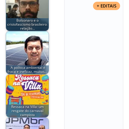
+ EDITAIS
Bolsonaro e o
cristofascismo brasileiro:
relação…
'A política ambiental é
fraca e ineficaz, muitas…
Ressaca na Villa: um
resgate do carnaval
campista