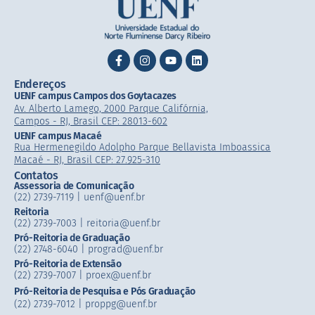
Endereços
UENF campus Campos dos Goytacazes
Av. Alberto Lamego, 2000 Parque Califórnia,
Campos - RJ, Brasil CEP: 28013-602
UENF campus Macaé
Rua Hermenegildo Adolpho Parque Bellavista Imboassica
Macaé - RJ, Brasil CEP: 27.925-310
Contatos
Assessoria de Comunicação
(22) 2739-7119 | uenf@uenf.br
Reitoria
(22) 2739-7003 |​ reitoria@uenf.br
Pró-Reitoria de Graduação
(22) 2748-6040 | prograd@uenf.br
Pró-Reitoria de Extensão
(22) 2739-7007​ | proex@uenf.br
Pró-Reitoria de Pesquisa e Pós Graduação
(22) 2739-7012 | proppg@uenf.br