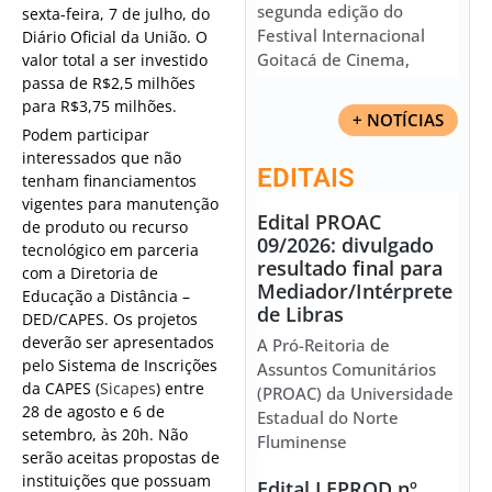
segunda edição do
sexta-feira, 7 de julho, do
Festival Internacional
Diário Oficial da União. O
Goitacá de Cinema,
valor total a ser investido
passa de R$2,5 milhões
para R$3,75 milhões.
+ NOTÍCIAS
Podem participar
interessados que não
EDITAIS
tenham financiamentos
vigentes para manutenção
Edital PROAC
de produto ou recurso
09/2026: divulgado
tecnológico em parceria
resultado final para
com a Diretoria de
Mediador/Intérprete
Educação a Distância –
de Libras
DED/CAPES. Os projetos
deverão ser apresentados
A Pró-Reitoria de
pelo Sistema de Inscrições
Assuntos Comunitários
da CAPES (
Sicapes
) entre
(PROAC) da Universidade
28 de agosto e 6 de
Estadual do Norte
setembro, às 20h. Não
Fluminense
serão aceitas propostas de
instituições que possuam
Edital LEPROD nº