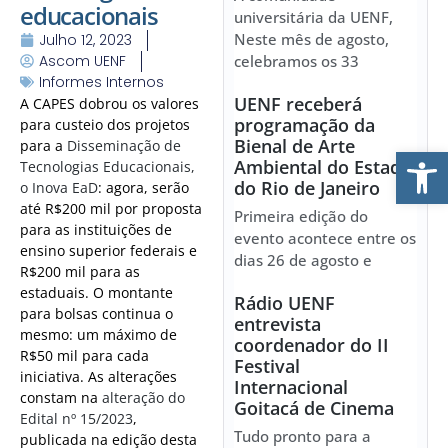
educacionais
universitária da UENF,
Neste mês de agosto,
Julho 12, 2023
Ascom UENF
celebramos os 33
Informes Internos
UENF receberá
A CAPES dobrou os valores
programação da
para custeio dos projetos
Bienal de Arte
para a
Disseminação de
Ab
Ambiental do Estado
Tecnologias Educacionais,
do Rio de Janeiro
o Inova EaD
: agora, serão
até R$200 mil por proposta
Primeira edição do
para as instituições de
evento acontece entre os
ensino superior federais e
dias 26 de agosto e
R$200 mil para as
estaduais. O montante
Rádio UENF
para bolsas continua o
entrevista
mesmo: um máximo de
coordenador do II
R$50 mil para cada
Festival
iniciativa. As alterações
Internacional
constam na
alteração do
Goitacá de Cinema
Edital nº 15/2023
,
Tudo pronto para a
publicada na edição desta