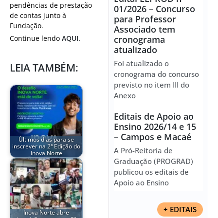
pendências de prestação
01/2026 – Concurso
de contas junto à
para Professor
Fundação.
Associado tem
Continue lendo
AQUI.
cronograma
atualizado
Foi atualizado o
LEIA TAMBÉM:
cronograma do concurso
previsto no item III do
Anexo
Editais de Apoio ao
Ensino 2026/14 e 15
– Campos e Macaé
Últimos dias para se
inscrever na 2ª Edição do
A Pró-Reitoria de
Inova Norte
Graduação (PROGRAD)
publicou os editais de
Apoio ao Ensino
+ EDITAIS
Inova Norte abre