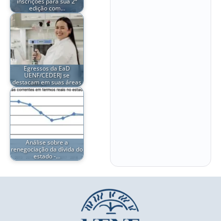
inscrições para sua 2ª
edição com…
Egressos da EaD
UENF/CEDERJ se
destacam em suas áreas
Análise sobre a
renegociação da dívida do
estado -…