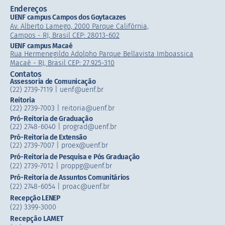
Endereços
UENF campus Campos dos Goytacazes
Av. Alberto Lamego, 2000 Parque Califórnia,
Campos - RJ, Brasil CEP: 28013-602
UENF campus Macaé
Rua Hermenegildo Adolpho Parque Bellavista Imboassica
Macaé - RJ, Brasil CEP: 27.925-310
Contatos
Assessoria de Comunicação
(22) 2739-7119 | uenf@uenf.br
Reitoria
(22) 2739-7003 |​ reitoria@uenf.br
Pró-Reitoria de Graduação
(22) 2748-6040 | prograd@uenf.br
Pró-Reitoria de Extensão
(22) 2739-7007​ | proex@uenf.br
Pró-Reitoria de Pesquisa e Pós Graduação
(22) 2739-7012 | proppg@uenf.br
Pró-Reitoria de Assuntos Comunitários
(22) 2748-6054​ | proac@uenf.br
Recepção LENEP
(22) 3399-3000
Recepção LAMET