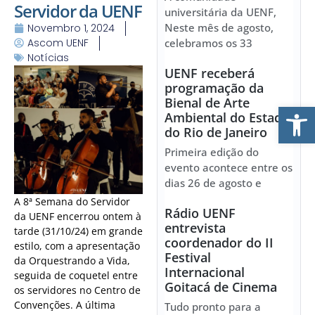
Servidor da UENF
universitária da UENF,
Neste mês de agosto,
Novembro 1, 2024
Ascom UENF
celebramos os 33
Notícias
UENF receberá
programação da
Bienal de Arte
Ab
Ambiental do Estado
do Rio de Janeiro
Primeira edição do
evento acontece entre os
dias 26 de agosto e
A 8ª Semana do Servidor
Rádio UENF
da UENF encerrou ontem à
entrevista
tarde (31/10/24) em grande
coordenador do II
estilo, com a apresentação
Festival
da Orquestrando a Vida,
Internacional
seguida de coquetel entre
Goitacá de Cinema
os servidores no Centro de
Convenções. A última
Tudo pronto para a