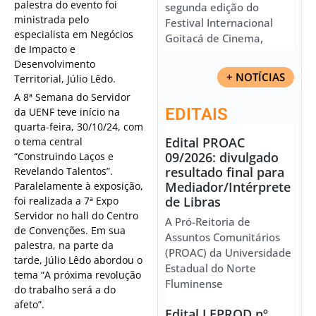
palestra do evento foi
segunda edição do
ministrada pelo
Festival Internacional
especialista em Negócios
Goitacá de Cinema,
de Impacto e
Desenvolvimento
+ NOTÍCIAS
Territorial, Júlio Lêdo.
A 8ª Semana do Servidor
EDITAIS
da UENF teve início na
quarta-feira, 30/10/24, com
Edital PROAC
o tema central
09/2026: divulgado
“Construindo Laços e
resultado final para
Revelando Talentos”.
Mediador/Intérprete
Paralelamente à exposição,
de Libras
foi realizada a 7ª Expo
Servidor no hall do Centro
A Pró-Reitoria de
de Convenções. Em sua
Assuntos Comunitários
palestra, na parte da
(PROAC) da Universidade
tarde, Júlio Lêdo abordou o
Estadual do Norte
tema “A próxima revolução
Fluminense
do trabalho será a do
afeto”.
Edital LEPROD nº