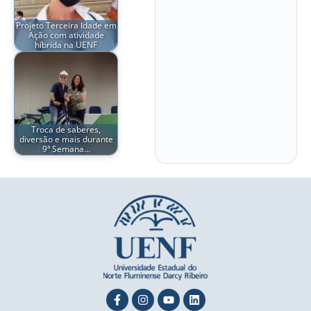
Projeto Terceira Idade em
Ação com atividade
híbrida na UENF
Troca de saberes,
diversão e mais durante
9ª Semana…