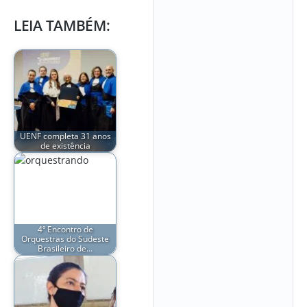
LEIA TAMBÉM:
UENF completa 31 anos
de existência
4º Encontro de
Orquestras do Sudeste
Brasileiro de…