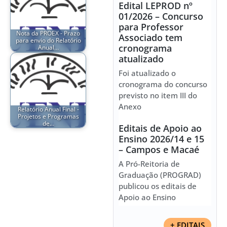
Edital LEPROD nº
01/2026 – Concurso
para Professor
Nota da PROEX - Prazo
Associado tem
para envio do Relatório
cronograma
Anual…
atualizado
Foi atualizado o
cronograma do concurso
previsto no item III do
Anexo
Relatório Anual Final -
Projetos e Programas
de…
Editais de Apoio ao
Ensino 2026/14 e 15
– Campos e Macaé
A Pró-Reitoria de
Graduação (PROGRAD)
publicou os editais de
Apoio ao Ensino
+ EDITAIS