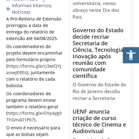
universitária, nosso
Informes Internos
,
abraço neste Dia dos
Notícias
Pais.
A Pró-Reitoria de Extensão
prorrogou a data de
Governo do Estado
entrega do relatório de
decide recriar
extensão até 04/08/2025.
Secretaria de
Ab
Os coordenadores de
Ciência, Tecnologia e
projeto devem encaminhar
Inovação após
pelo formulário próprio
reunião com
(
https://forms.gle/rj3wiQYJ
comunidade
asveJERE6
), juntamente
científica
com o relatório de cada
O Governo do Estado do
bolsista.
Rio de Janeiro decidiu
Os coordenadores de
recriar a Secretaria
programa devem enviar
também o relatório geral
UENF anuncia
(
https://forms.gle/DYp4yg9
criação de curso
ThGmaD1P67
).
técnico de Cinema e
O envio é necessário para
Audiovisual
que as bolsas sejam