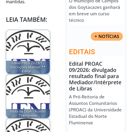
O município de Campos
mantidas.
dos Goytacazes ganhará
em breve um curso
LEIA TAMBÉM:
técnico
+ NOTÍCIAS
EDITAIS
Edital PROAC
Edital PBEX 2023/1 -
Inscrições abertas **
09/2026: divulgado
Edital…
resultado final para
Mediador/Intérprete
de Libras
A Pró-Reitoria de
Assuntos Comunitários
(PROAC) da Universidade
Nota da DGA - Auxílio
Transporte
Estadual do Norte
Fluminense