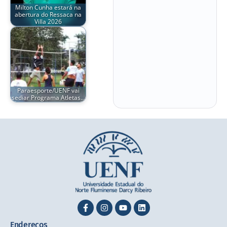
Milton Cunha estará na
abertura do Ressaca na
Villa 2026
Paraesporte/UENF vai
sediar Programa Atletas…
Endereços