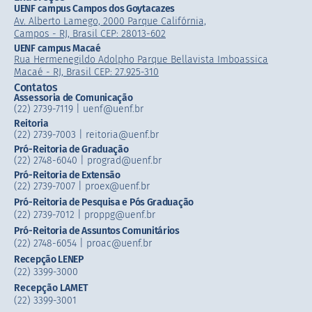
UENF campus Campos dos Goytacazes
Av. Alberto Lamego, 2000 Parque Califórnia,
Campos - RJ, Brasil CEP: 28013-602
UENF campus Macaé
Rua Hermenegildo Adolpho Parque Bellavista Imboassica
Macaé - RJ, Brasil CEP: 27.925-310
Contatos
Assessoria de Comunicação
(22) 2739-7119 | uenf@uenf.br
Reitoria
(22) 2739-7003 |​ reitoria@uenf.br
Pró-Reitoria de Graduação
(22) 2748-6040 | prograd@uenf.br
Pró-Reitoria de Extensão
(22) 2739-7007​ | proex@uenf.br
Pró-Reitoria de Pesquisa e Pós Graduação
(22) 2739-7012 | proppg@uenf.br
Pró-Reitoria de Assuntos Comunitários
(22) 2748-6054​ | proac@uenf.br
Recepção LENEP
(22) 3399-3000
Recepção LAMET
(22) 3399-3001