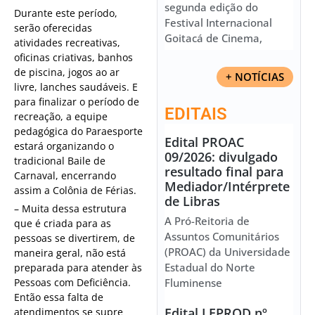
segunda edição do
Durante este período,
Festival Internacional
serão oferecidas
Goitacá de Cinema,
atividades recreativas,
oficinas criativas, banhos
de piscina, jogos ao ar
+ NOTÍCIAS
livre, lanches saudáveis. E
para finalizar o período de
EDITAIS
recreação, a equipe
pedagógica do Paraesporte
Edital PROAC
estará organizando o
09/2026: divulgado
tradicional Baile de
resultado final para
Carnaval, encerrando
Mediador/Intérprete
assim a Colônia de Férias.
de Libras
– Muita dessa estrutura
A Pró-Reitoria de
que é criada para as
Assuntos Comunitários
pessoas se divertirem, de
(PROAC) da Universidade
maneira geral, não está
Estadual do Norte
preparada para atender às
Pessoas com Deficiência.
Fluminense
Então essa falta de
Edital LEPROD nº
atendimentos se supre