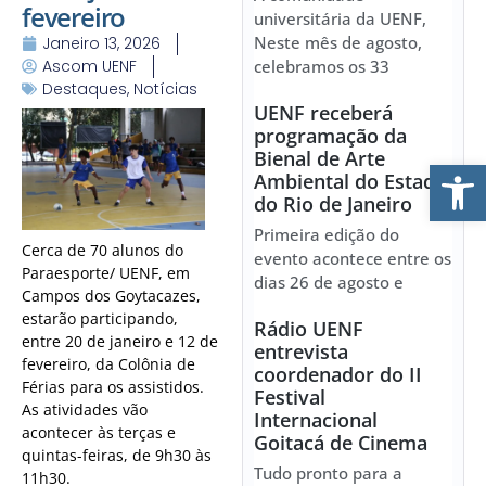
fevereiro
universitária da UENF,
Neste mês de agosto,
Janeiro 13, 2026
Ascom UENF
celebramos os 33
Destaques
,
Notícias
UENF receberá
programação da
Bienal de Arte
Ab
Ambiental do Estado
do Rio de Janeiro
Primeira edição do
Cerca de 70 alunos do
evento acontece entre os
Paraesporte/ UENF, em
dias 26 de agosto e
Campos dos Goytacazes,
estarão participando,
Rádio UENF
entre 20 de janeiro e 12 de
entrevista
fevereiro, da Colônia de
coordenador do II
Férias para os assistidos.
Festival
As atividades vão
Internacional
acontecer às terças e
Goitacá de Cinema
quintas-feiras, de 9h30 às
Tudo pronto para a
11h30.