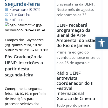
segunda-feira
universitária da UENF,
Neste mês de agosto,
Novembro 18, 2019
Vitor Sendra
celebramos os 33
Notícias
UENF receberá
programação da
Bienal de Arte
Ab
Ambiental do Estado
Campos dos Goytacazes
do Rio de Janeiro
(RJ), quinta-feira, 10 de
outubro de 2019 – Nº 3.941
Primeira edição do
Pós-Graduação da
evento acontece entre os
UENF: inscrições a
dias 26 de agosto e
partir desta
Rádio UENF
segunda-feira
entrevista
coordenador do II
Festival
Começa nesta segunda-
Internacional
feira, 14/10/19, o período
Goitacá de Cinema
de inscrições para o
processo seletivo dos
Tudo pronto para a