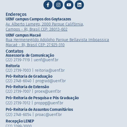
Endereços
UENF campus Campos dos Goytacazes
Av. Alberto Lamego, 2000 Parque Califórnia,
Campos - RJ, Brasil CEP: 28013-602
UENF campus Macaé
Rua Hermenegildo Adolpho Parque Bellavista Imboassica
Macaé - RJ, Brasil CEP: 27.925-310
Contatos
Assessoria de Comunicação
(22) 2739-7119 | uenf@uenf.br
Reitoria
(22) 2739-7003 |​ reitoria@uenf.br
Pró-Reitoria de Graduação
(22) 2748-6040 | prograd@uenf.br
Pró-Reitoria de Extensão
(22) 2739-7007​ | proex@uenf.br
Pró-Reitoria de Pesquisa e Pós Graduação
(22) 2739-7012 | proppg@uenf.br
Pró-Reitoria de Assuntos Comunitários
(22) 2748-6054​ | proac@uenf.br
Recepção LENEP
(22) 3399-3000