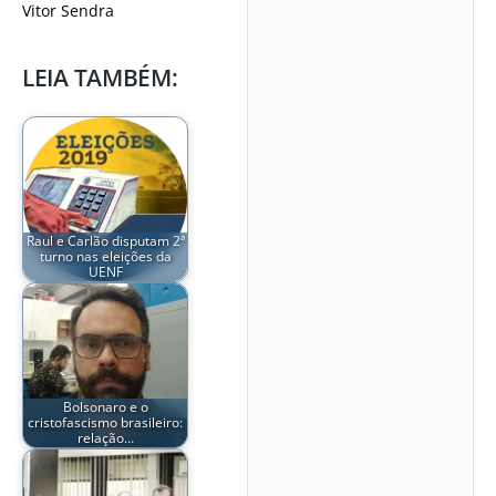
Vitor Sendra
LEIA TAMBÉM:
Raul e Carlão disputam 2ª
turno nas eleições da
UENF
Bolsonaro e o
cristofascismo brasileiro:
relação…