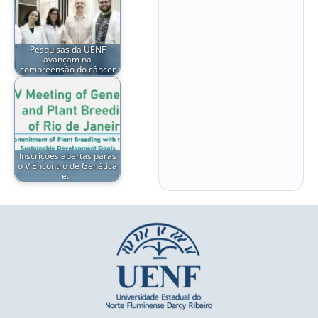
Pesquisas da UENF
avançam na
compreensão do câncer
Inscrições abertas paras
o V Encontro de Genética
e…