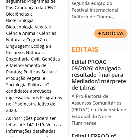
seguintes Programas de
segunda edição do
Pós-Graduação da UENF:
Festival Internacional
Biociências e
Goitacá de Cinema,
Biotecnologia;
Biotecnologia Vegetal;
Ciência Animal; Ciências
+ NOTÍCIAS
Naturais; Cognição e
Linguagem; Ecologia e
EDITAIS
Recursos Naturais;
Engenharia Civil; Genética
Edital PROAC
e Melhoramento de
09/2026: divulgado
Plantas; Políticas Sociais;
resultado final para
Produção Vegetal e
Mediador/Intérprete
Sociologia Política. Os
de Libras
candidatos aprovados
A Pró-Reitoria de
ingressarão nos Programas
Assuntos Comunitários
no 1º semestre letivo de
(PROAC) da Universidade
2020.
Estadual do Norte
As inscrições podem ser
Fluminense
feitas até 14/11/19. Veja as
informações detalhadas
Edital LEPROD nº