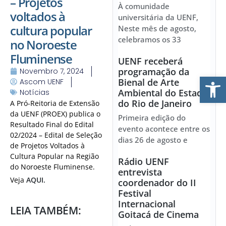
– Projetos
À comunidade
voltados à
universitária da UENF,
cultura popular
Neste mês de agosto,
celebramos os 33
no Noroeste
Fluminense
UENF receberá
programação da
Novembro 7, 2024
Ab
Bienal de Arte
Ascom UENF
Ambiental do Estado
Notícias
do Rio de Janeiro
A Pró-Reitoria de Extensão
da UENF (PROEX) publica o
Primeira edição do
Resultado Final do Edital
evento acontece entre os
02/2024 – Edital de Seleção
dias 26 de agosto e
de Projetos Voltados à
Cultura Popular na Região
Rádio UENF
do Noroeste Fluminense.
entrevista
Veja
AQUI.
coordenador do II
Festival
Internacional
LEIA TAMBÉM:
Goitacá de Cinema