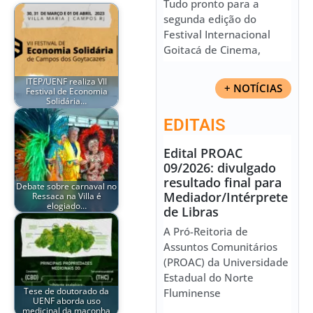
Tudo pronto para a
segunda edição do
Festival Internacional
Goitacá de Cinema,
ITEP/UENF realiza VII
+ NOTÍCIAS
Festival de Economia
Solidária…
EDITAIS
Edital PROAC
09/2026: divulgado
resultado final para
Debate sobre carnaval no
Mediador/Intérprete
Ressaca na Villa é
elogiado…
de Libras
A Pró-Reitoria de
Assuntos Comunitários
(PROAC) da Universidade
Estadual do Norte
Tese de doutorado da
Fluminense
UENF aborda uso
medicinal da maconha