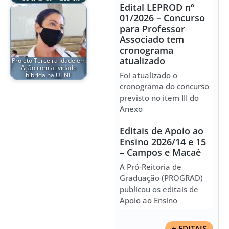
Edital LEPROD nº
01/2026 – Concurso
para Professor
Associado tem
cronograma
atualizado
Projeto Terceira Idade em
Ação com atividade
Foi atualizado o
híbrida na UENF
cronograma do concurso
previsto no item III do
Anexo
Editais de Apoio ao
Ensino 2026/14 e 15
– Campos e Macaé
A Pró-Reitoria de
Graduação (PROGRAD)
publicou os editais de
Apoio ao Ensino
+ EDITAIS