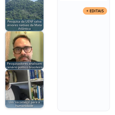
+ EDITAIS
Pesquisa da UENF salva
árvores nativas da Mata
Atlântica
Pesquisadores analisam
cenário político brasileiro
Um ‘recomeço’ para a
humanidade