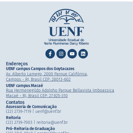
Endereços
UENF campus Campos dos Goytacazes
Av. Alberto Lamego, 2000 Parque Califórnia,
Campos - RJ, Brasil CEP: 28013-602
UENF campus Macaé
Rua Hermenegildo Adolpho Parque Bellavista Imboassica
Macaé - RJ, Brasil CEP: 27.925-310
Contatos
Assessoria de Comunicação
(22) 2739-7119 | uenf@uenf.br
Reitoria
(22) 2739-7003 |​ reitoria@uenf.br
Pró-Reitoria de Graduação