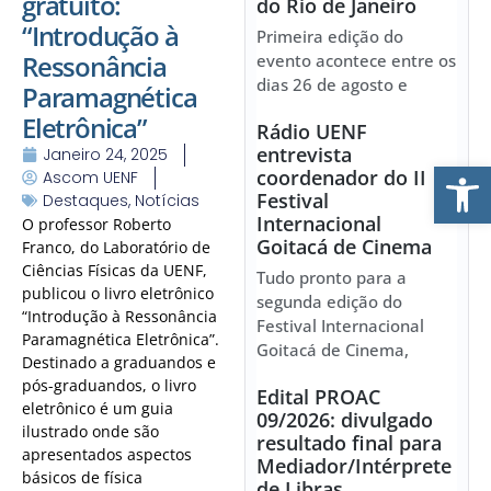
gratuito:
do Rio de Janeiro
“Introdução à
Primeira edição do
Ressonância
evento acontece entre os
dias 26 de agosto e
Paramagnética
Eletrônica”
Rádio UENF
entrevista
Janeiro 24, 2025
Ab
coordenador do II
Ascom UENF
Festival
Destaques
,
Notícias
Internacional
O professor Roberto
Goitacá de Cinema
Franco, do Laboratório de
Ciências Físicas da UENF,
Tudo pronto para a
publicou o livro eletrônico
segunda edição do
“Introdução à Ressonância
Festival Internacional
Paramagnética Eletrônica”.
Goitacá de Cinema,
Destinado a graduandos e
pós-graduandos, o livro
Edital PROAC
eletrônico é um guia
09/2026: divulgado
ilustrado onde são
resultado final para
apresentados aspectos
Mediador/Intérprete
básicos de física
de Libras