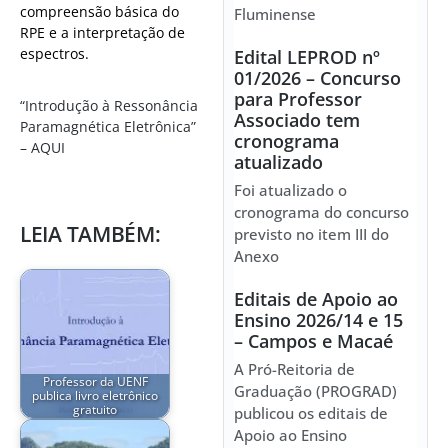
compreensão básica do
Fluminense
RPE e a interpretação de
espectros.
Edital LEPROD nº
01/2026 – Concurso
para Professor
“Introdução à Ressonância
Associado tem
Paramagnética Eletrônica”
cronograma
– AQUI
atualizado
Foi atualizado o
cronograma do concurso
LEIA TAMBÉM:
previsto no item III do
Anexo
Editais de Apoio ao
Ensino 2026/14 e 15
– Campos e Macaé
A Pró-Reitoria de
Professor da UENF
Graduação (PROGRAD)
publica livro eletrônico
gratuito
publicou os editais de
Apoio ao Ensino