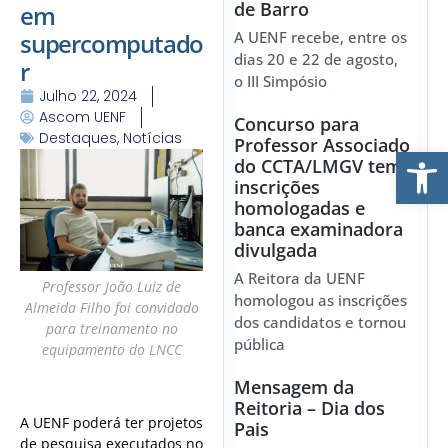
de Barro
em
supercomputado
A UENF recebe, entre os
dias 20 e 22 de agosto,
r
o III Simpósio
Julho 22, 2024
Ascom UENF
Concurso para
Destaques
,
Notícias
Professor Associado
Ab
do CCTA/LMGV tem
inscrições
homologadas e
banca examinadora
divulgada
A Reitora da UENF
Professor João Luiz de
homologou as inscrições
Almeida Filho foi convidado
dos candidatos e tornou
para treinamento no
pública
equipamento do LNCC
Mensagem da
Reitoria – Dia dos
A UENF poderá ter projetos
Pais
de pesquisa executados no