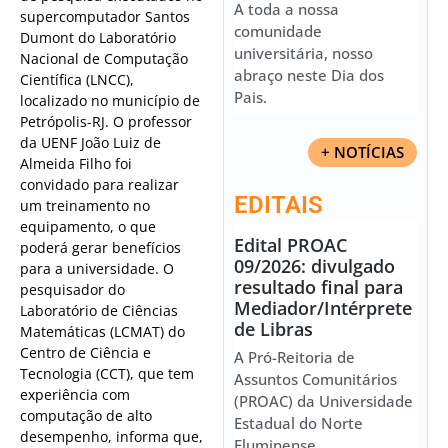
A toda a nossa
supercomputador Santos
comunidade
Dumont do Laboratório
universitária, nosso
Nacional de Computação
abraço neste Dia dos
Científica (LNCC),
Pais.
localizado no município de
Petrópolis-RJ. O professor
da UENF João Luiz de
+ NOTÍCIAS
Almeida Filho foi
convidado para realizar
EDITAIS
um treinamento no
equipamento, o que
Edital PROAC
poderá gerar benefícios
09/2026: divulgado
para a universidade. O
resultado final para
pesquisador do
Mediador/Intérprete
Laboratório de Ciências
de Libras
Matemáticas (LCMAT) do
Centro de Ciência e
A Pró-Reitoria de
Tecnologia (CCT), que tem
Assuntos Comunitários
experiência com
(PROAC) da Universidade
computação de alto
Estadual do Norte
desempenho, informa que,
Fluminense