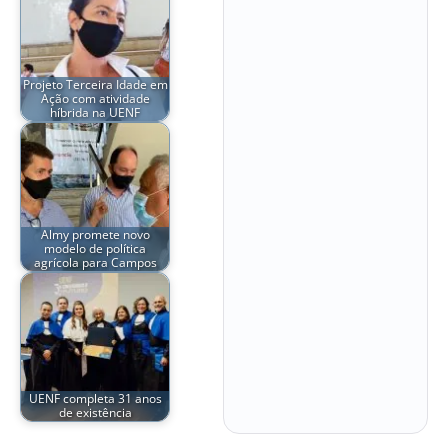
Projeto Terceira Idade em
Ação com atividade
híbrida na UENF
Almy promete novo
modelo de política
agrícola para Campos
UENF completa 31 anos
de existência