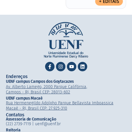
+ EDITAIS
Endereços
UENF campus Campos dos Goytacazes
Av. Alberto Lamego, 2000 Parque Califórnia,
Campos - RJ, Brasil CEP: 28013-602
UENF campus Macaé
Rua Hermenegildo Adolpho Parque Bellavista Imboassica
Macaé - RJ, Brasil CEP: 27.925-310
Contatos
Assessoria de Comunicação
(22) 2739-7119 | uenf@uenf.br
Reitoria