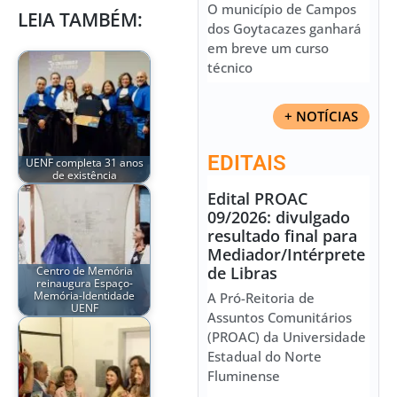
O município de Campos
LEIA TAMBÉM:
dos Goytacazes ganhará
em breve um curso
técnico
+ NOTÍCIAS
EDITAIS
UENF completa 31 anos
de existência
Edital PROAC
09/2026: divulgado
resultado final para
Mediador/Intérprete
de Libras
Centro de Memória
reinaugura Espaço-
Memória-Identidade
A Pró-Reitoria de
UENF
Assuntos Comunitários
(PROAC) da Universidade
Estadual do Norte
Fluminense