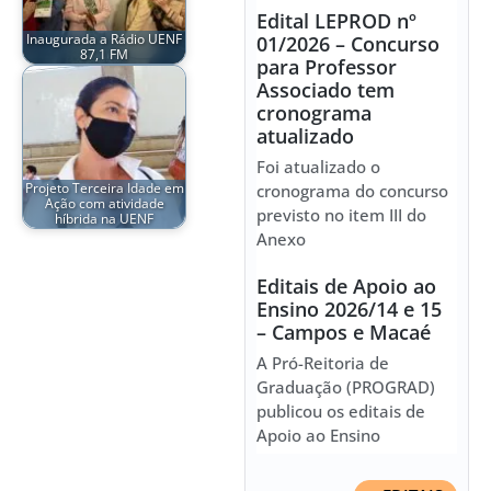
Edital LEPROD nº
Inaugurada a Rádio UENF
01/2026 – Concurso
87,1 FM
para Professor
Associado tem
cronograma
atualizado
Foi atualizado o
Projeto Terceira Idade em
cronograma do concurso
Ação com atividade
previsto no item III do
híbrida na UENF
Anexo
Editais de Apoio ao
Ensino 2026/14 e 15
– Campos e Macaé
A Pró-Reitoria de
Graduação (PROGRAD)
publicou os editais de
Apoio ao Ensino