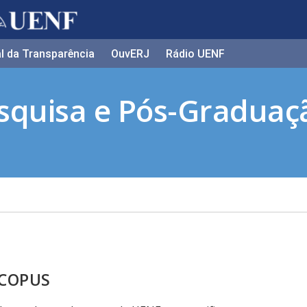
l da Transparência​
OuvERJ
Rádio UENF
esquisa e Pós-Graduaç
SCOPUS