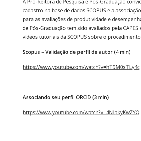
A Pró-Reitora de Pesquisa e Pós-Graduação convid
cadastro na base de dados SCOPUS e a associação 
para as avaliações de produtividade e desempenho
de Pós-Graduação tem sido avaliados pela CAPES 
vídeos tutoriais da SCOPUS sobre o procedimento d
Scopus – Validação de perfil de autor (4 min)
https://www.youtube.com/watch?v=hT9M0sTLy4c
Associando seu perfil ORCID (3 min)
https://www.youtube.com/watch?v=4NIakyKwZYQ