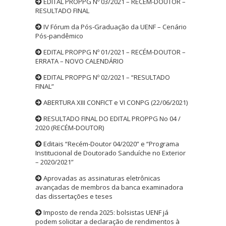
EDITAL PROPPG Nº 03/2021 – RECÉM-DOUTOR –
RESULTADO FINAL
IV Fórum da Pós-Graduação da UENF – Cenário
Pós-pandêmico
EDITAL PROPPG Nº 01/2021 – RECÉM-DOUTOR –
ERRATA – NOVO CALENDÁRIO
EDITAL PROPPG Nº 02/2021 – “RESULTADO
FINAL”
ABERTURA XIII CONFICT e VI CONPG (22/06/2021)
RESULTADO FINAL DO EDITAL PROPPG No 04 /
2020 (RECÉM-DOUTOR)
Editais “Recém-Doutor 04/2020” e “Programa
Institucional de Doutorado Sanduíche no Exterior
– 2020/2021”
Aprovadas as assinaturas eletrônicas
avançadas de membros da banca examinadora
das dissertações e teses
Imposto de renda 2025: bolsistas UENF já
podem solicitar a declaração de rendimentos à