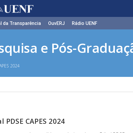
l da Transparência​
OuvERJ
Rádio UENF
esquisa e Pós-Graduaç
CAPES 2024
al PDSE CAPES 2024