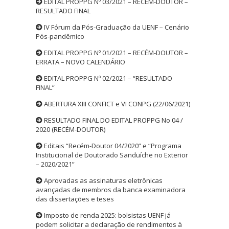
EDITAL PROPPG Nº 03/2021 – RECÉM-DOUTOR –
RESULTADO FINAL
IV Fórum da Pós-Graduação da UENF – Cenário
Pós-pandêmico
EDITAL PROPPG Nº 01/2021 – RECÉM-DOUTOR –
ERRATA – NOVO CALENDÁRIO
EDITAL PROPPG Nº 02/2021 – “RESULTADO
FINAL”
ABERTURA XIII CONFICT e VI CONPG (22/06/2021)
RESULTADO FINAL DO EDITAL PROPPG No 04 /
2020 (RECÉM-DOUTOR)
Editais “Recém-Doutor 04/2020” e “Programa
Institucional de Doutorado Sanduíche no Exterior
– 2020/2021”
Aprovadas as assinaturas eletrônicas
avançadas de membros da banca examinadora
das dissertações e teses
Imposto de renda 2025: bolsistas UENF já
podem solicitar a declaração de rendimentos à