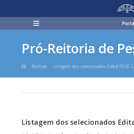
Porta
Pró-Reitoria de P
>
Notícias
>
Listagem dos selecionados Edital PDSE 
Listagem dos selecionados Edit