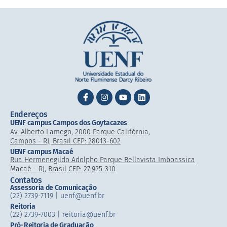
Endereços
UENF campus Campos dos Goytacazes
Av. Alberto Lamego, 2000 Parque Califórnia,
Campos - RJ, Brasil CEP: 28013-602
UENF campus Macaé
Rua Hermenegildo Adolpho Parque Bellavista Imboassica
Macaé - RJ, Brasil CEP: 27.925-310
Contatos
Assessoria de Comunicação
(22) 2739-7119 | uenf@uenf.br
Reitoria
(22) 2739-7003 |​ reitoria@uenf.br
Pró-Reitoria de Graduação