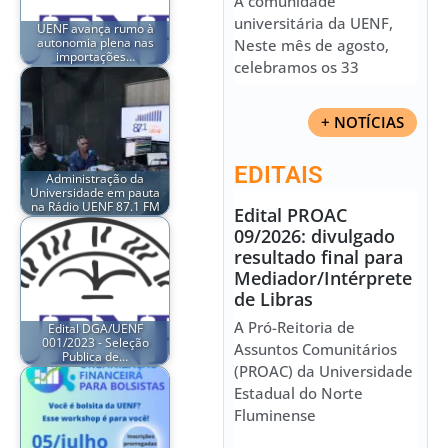
À comunidade
universitária da UENF,
UENF avança rumo à
autonomia plena nas
Neste mês de agosto,
importações…
celebramos os 33
+ NOTÍCIAS
EDITAIS
Administração da
Universidade em pauta
na Rádio UENF 87.1 FM
Edital PROAC
09/2026: divulgado
resultado final para
Mediador/Intérprete
de Libras
A Pró-Reitoria de
Edital DGA/UENF
001/2023 - Seleção
Assuntos Comunitários
Publica de…
(PROAC) da Universidade
Estadual do Norte
Fluminense