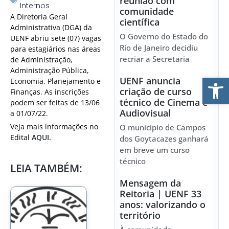
reunião com
Internos
comunidade
A Diretoria Geral
científica
Administrativa (DGA) da
O Governo do Estado do
UENF abriu sete (07) vagas
Rio de Janeiro decidiu
para estagiários nas áreas
recriar a Secretaria
de Administração,
Administração Pública,
Ab
UENF anuncia
Economia, Planejamento e
criação de curso
Finanças. As inscrições
técnico de Cinema e
podem ser feitas de 13/06
Audiovisual
a 01/07/22.
Veja mais informações no
O município de Campos
Edital
AQUI.
dos Goytacazes ganhará
em breve um curso
técnico
LEIA TAMBÉM:
Mensagem da
Reitoria | UENF 33
anos: valorizando o
território