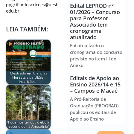
ppgciflor.inscricoes@uesb.
Edital LEPROD nº
edu.br.
01/2026 – Concurso
para Professor
Associado tem
LEIA TAMBÉM:
cronograma
atualizado
Foi atualizado o
cronograma do concurso
previsto no item III do
Anexo
Mestrado em Ciências
Editais de Apoio ao
Florestais da UESB:
inscrições…
Ensino 2026/14 e 15
– Campos e Macaé
A Pró-Reitoria de
Graduação (PROGRAD)
publicou os editais de
Apoio ao Ensino
‘Podemos ter outro ebola
escondido na Amazônia’