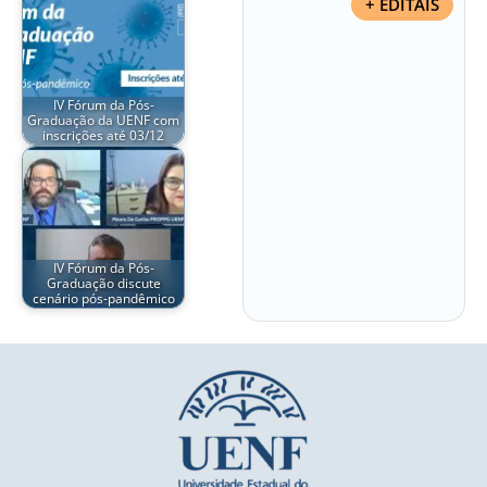
+ EDITAIS
IV Fórum da Pós-
Graduação da UENF com
inscrições até 03/12
IV Fórum da Pós-
Graduação discute
cenário pós-pandêmico