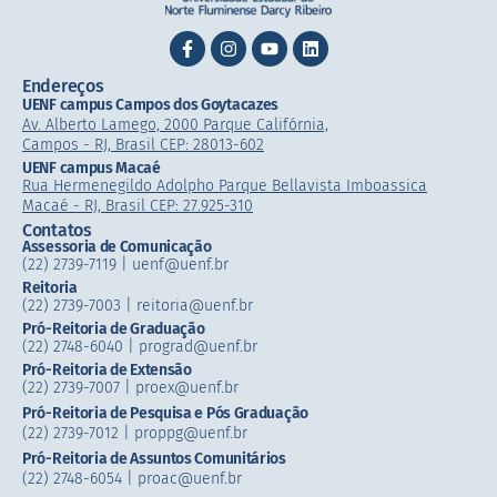
Endereços
UENF campus Campos dos Goytacazes
Av. Alberto Lamego, 2000 Parque Califórnia,
Campos - RJ, Brasil CEP: 28013-602
UENF campus Macaé
Rua Hermenegildo Adolpho Parque Bellavista Imboassica
Macaé - RJ, Brasil CEP: 27.925-310
Contatos
Assessoria de Comunicação
(22) 2739-7119 | uenf@uenf.br
Reitoria
(22) 2739-7003 |​ reitoria@uenf.br
Pró-Reitoria de Graduação
(22) 2748-6040 | prograd@uenf.br
Pró-Reitoria de Extensão
(22) 2739-7007​ | proex@uenf.br
Pró-Reitoria de Pesquisa e Pós Graduação
(22) 2739-7012 | proppg@uenf.br
Pró-Reitoria de Assuntos Comunitários
(22) 2748-6054​ | proac@uenf.br