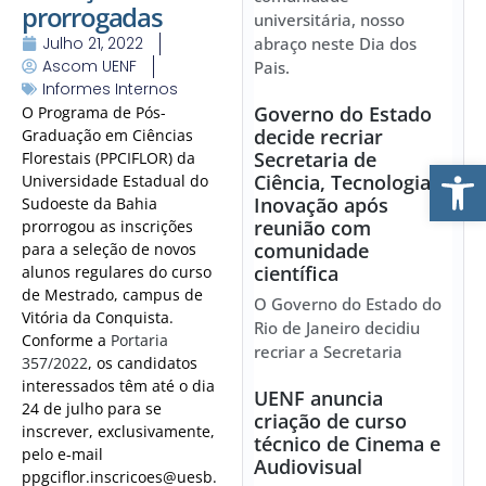
prorrogadas
universitária, nosso
Julho 21, 2022
abraço neste Dia dos
Ascom UENF
Pais.
Informes Internos
Governo do Estado
O Programa de Pós-
decide recriar
Graduação em Ciências
Secretaria de
Florestais (PPCIFLOR) da
Ab
Ciência, Tecnologia e
Universidade Estadual do
Inovação após
Sudoeste da Bahia
reunião com
prorrogou as inscrições
comunidade
para a seleção de novos
científica
alunos regulares do curso
de Mestrado, campus de
O Governo do Estado do
Vitória da Conquista.
Rio de Janeiro decidiu
Conforme a
Portaria
recriar a Secretaria
357/2022
, os candidatos
interessados têm até o dia
UENF anuncia
24 de julho para se
criação de curso
inscrever, exclusivamente,
técnico de Cinema e
pelo e-mail
Audiovisual
ppgciflor.inscricoes@uesb.