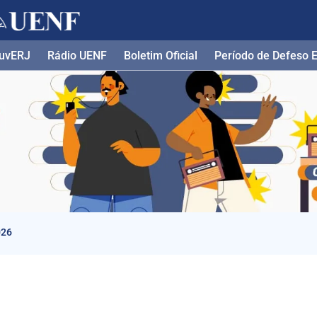
uvERJ
Rádio UENF
Boletim Oficial
Período de Defeso El
026