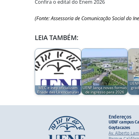
Confira o edital do Enem 2026
(Fonte: Assessoria de Comunicação Social do In
LEIA TAMBÉM:
UENF
MEC e Inep oficializam
UENF lança novas formas
grad
Enade das Licenciaturas
de ingresso para 2026
Endereços
UENF campus C
Goytacazes
Av. Alberto La
Parque Califórn