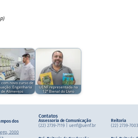
ep)
 com novo curso de
uação: Engenharia
UENF representada na
de Alimentos
12ª Bienal do Livro
Contatos
Assessoria de Comunicação
Reitoria
ampos dos
(22) 2739-7119 | uenf@uenf.br
(22) 2739-7003
mego, 2000
ia,