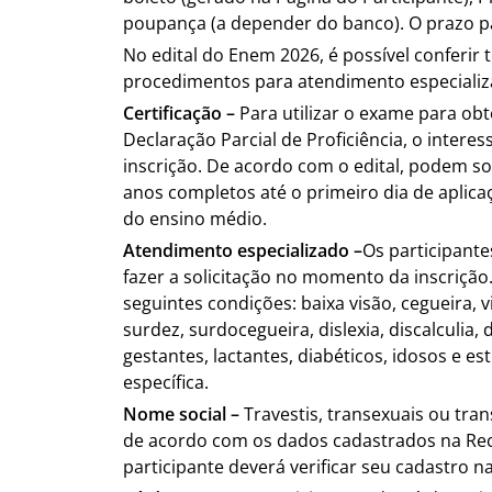
poupança (a depender do banco). O prazo pa
No edital do Enem 2026, é possível conferir
procedimentos para atendimento especializa
Certificação –
Para utilizar o exame para ob
Declaração Parcial de Proficiência, o inter
inscrição. De acordo com o edital, podem sol
anos completos até o primeiro dia de aplic
do ensino médio.
Atendimento especializado –
Os participant
fazer a solicitação no momento da inscriçã
seguintes condições: baixa visão, cegueira, vi
surdez, surdocegueira, dislexia, discalculia, 
gestantes, lactantes, diabéticos, idosos e 
específica.
Nome social –
Travestis, transexuais ou tr
de acordo com os dados cadastrados na Recei
participante deverá verificar seu cadastro na 