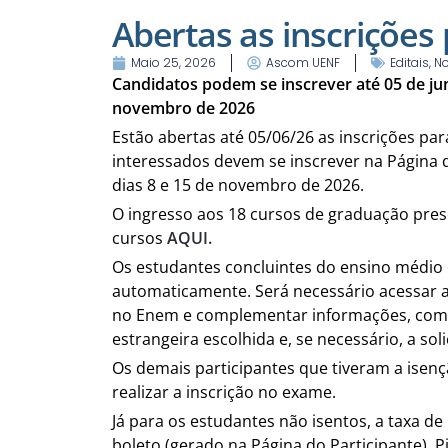
Abertas as inscrições
Maio 25, 2026
Ascom UENF
Editais
,
No
Candidatos podem se inscrever até 05 de ju
novembro de 2026
Estão abertas até 05/06/26 as inscrições p
interessados devem se inscrever na Página 
dias 8 e 15 de novembro de 2026.
O ingresso aos 18 cursos de graduação prese
cursos
AQUI.
Os estudantes concluintes do ensino médio d
automaticamente. Será necessário acessar a 
no Enem e complementar informações, como 
estrangeira escolhida e, se necessário, a sol
Os demais participantes que tiveram a isen
realizar a inscrição no exame.
Já para os estudantes não isentos, a taxa de
boleto (gerado na Página do Participante), P