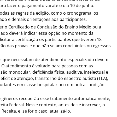
ra fazer o pagamento vai até o dia 10 de junho.
 todas as regras da edição, como o cronograma, os
do e demais orientações aos participantes.
ter o Certificado de Conclusão do Ensino Médio ou a
essado deverá indicar essa opção no momento da
icitar a certificação os participantes que tiverem 18
ação das provas e que não sejam concluintes ou egressos
es que necessitam de atendimento especializado devem
o. O atendimento é voltado para pessoas com as
são monocular, deficiência física, auditiva, intelectual e
déficit de atenção, transtorno do espectro autista (TEA),
estudantes em classe hospitalar ou com outra condição
ansgêneros receberão esse tratamento automaticamente,
ta Federal. Nesse contexto, antes de se inscrever, o
Receita, e, se for o caso, atualizá-lo.